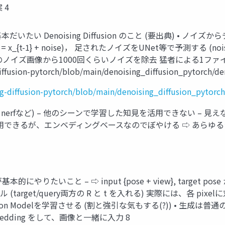
 4
• 基本だいたい Denoising Diffusion のこと (要出典) • ノ
_{t-1} + noise)， 足されたノイズをUNet等で予測する (noise = 
のノイズ画像から1000回くらいノイズを除去 猛者による1ファ
diffusion-pytorch/blob/main/denoising_diffusion_pytorch/de
ng-diffusion-pytorch/blob/main/denoising_diffusion_pytorc
reg nerfなど) – 他のシーンで学習した知見を活用できない – 見え
ンに知見を活用できるが、エンベディングベースなのでぼやける ⇨ あら
 3DiM が基本的にやりたいこと – ⇨ input {pose + view}, targ
target/query両方の R と t を入れる) 実際には、各 pixelに
ffusion Modelを学習させる (割と強引な気もする(?)) • 生成は普通のd
 Embedding をして、画像と一緒に入力 8