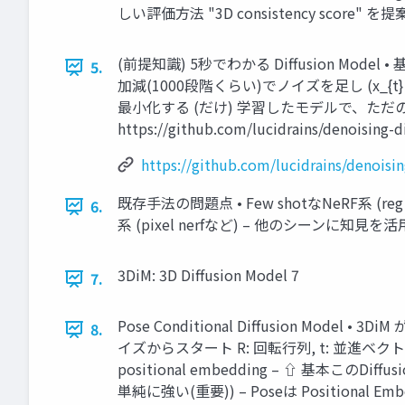
しい評価方法 "3D consistency score" を提案
(前提知識) 5秒でわかる Diﬀusion Model 
5.
加減(1000段階くらい)でノイズを足し (x_{t} = x
最小化する (だけ) 学習したモデルで、ただ
https://github.com/lucidrains/denoising-
https://github.com/lucidrains/denoisi
既存手法の問題点 • Few shotなNeRF系 (
6.
系 (pixel nerfなど) – 他のシー
3DiM: 3D Diﬀusion Model 7
7.
Pose Conditional Diﬀusion Model •
8.
イズからスタート R: 回転行列, t: 並進ベクトル (
positional embedding – ⇧ 基本このDi
単純に強い(重要)) – Poseは Positional