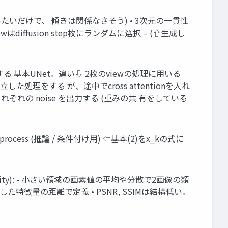
ダムだと言いたいだけで、 傾きは関係なさそう) • 3次元の一貫性
wはdiffusion step枚にランダムに選択 – (⇧生成し
iseだけを出力する 基本UNet。違い⇩ 2枚のviewの処理に用いる
wで独立した処理をする が、途中でcross attentionを入れ
ng をし、それぞれの noise を出力する (重みの共 有をしている
reverse process (推論 / 条件付け用) ⇦基本(2)をx_kの式に
e similarity): - 小さい領域の画素値の平均や分散で2画像の類
etで 抽出した特徴量の距離で定義 • PSNR, SSIMは結構低い。