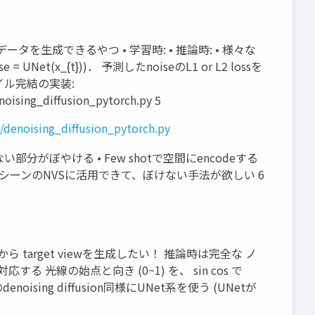
イズからデータを生成できるやつ • 学習時: • 推論時: • 様々な
UNet(x_{t}))． 予測したnoiseのL1 or L2 lossを
イル完結の実装:
noising_diffusion_pytorch.py 5
h/denoising_diffusion_pytorch.py
ない部分がぼやける • Few shotで空間にencodeする
ゆるシーンのNVSに活用できて、ぼけない手法が欲しい 6
et pose から target viewを生成したい！ 推論時は完全な ノ
対応する 光線の始点と向き (0~1) を、 sin cos で
enoising diffusion同様にUNet系を使う (UNetが