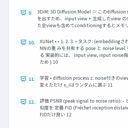
3DiM: 3D Diﬀusion Model ⇦ この
9.
を出すため、input view + 生成したview 
た全viewも含めてconditioningすると
XUNet • • 1. 2. 3. • タスク: (emb
10.
NNの重 みを共有する pose と noise lev
る 実装的には、 input view, input no
ため ) 10
学習 • diffusion process z: noise付きのv
11.
変えただけ x_iはランダムに選ぶ 11
評価 PSNR (peak signal to noise r
12.
似度を 定義 FID (Fréchet inceptio
FIDだけ良い 12