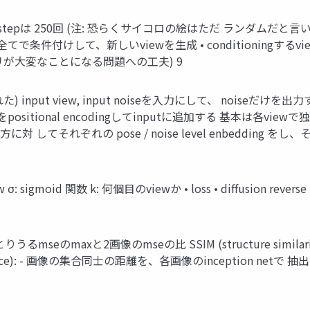
diffusion stepは 250回 (注: 恐らくサイコロの絵はただ ラン
の全てで条件付けして、新しいviewを生成 • conditioningするvie
メモリが大変なことになる問題への工夫) 9
eddingされた) input view, input noiseを入力にして、 no
el をpositional encodingしてinputに追加する 基本は各vie
ise両方に対 してそれぞれの pose / noise level enbeddi
iew σ: sigmoid 関数 k: 何個目のviewか • loss • diffusion 
atio): - とりうるmseのmaxと2画像のmseの比 SSIM (structur
n distance): - 画像の集合同士の距離を、各画像のinception n