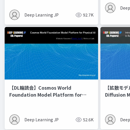
Deep
Deep Learning JP
92.7K
【DL輪読会】Cosmos World
【拡散モデル勉
Foundation Model Platform for
Diffusion 
Physical AI
Deep Learning JP
52.6K
Deep