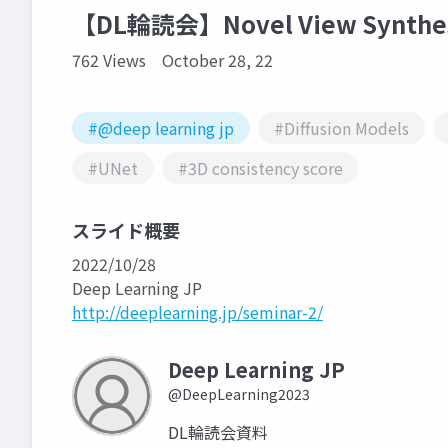
【DL輪読会】Novel View Synthesis
762 Views
October 28, 22
#@deep learning jp
#Diffusion Models
#UNet
#3D consistency score
スライド概要
2022/10/28
Deep Learning JP
http://deeplearning.jp/seminar-2/
Deep Learning JP
@DeepLearning2023
DL輪読会資料