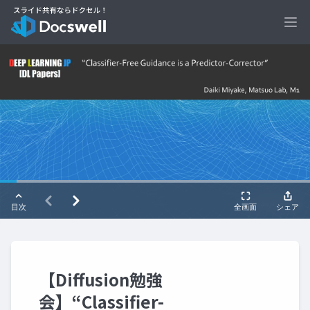
Ope
【Diffusion勉強
会】“Classifier-