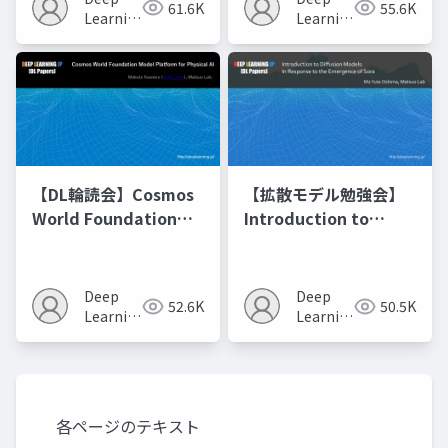
61.6K
55.6K
の進化的最適化
Learning
Learning
JP
JP
【DL輪読会】Cosmos
【拡散モデル勉強会】
World Foundation
Introduction to
Model Platform for
Diffusion Models
Physical AI
Deep
Deep
52.6K
50.5K
Learning
Learning
JP
JP
各ページのテキスト