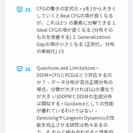
CFGの働きの定式化 • γを1から大きく
15.
していくとReal CFGの項が良くなる
が，これは2つ の要素に分解できる 1.
Ideal CFGの項が良くなる (分布その
ものを改善する) 2. Generalization
Gapの項が小さくなる (正則化，分布
の単純化) 15
Questions and Limitations •
16.
DDIM+CFGとPCGはどう対応するの
か？ – データ分布が混合正規分布の
場合，分散が大きければ(山の重なり
が大き い)DDPMとDDIMの生成分布
は類似する • Guidanceとしての性能
が優れているわけではない –
DenoisingやLangevin Dynamicsの性
能を向上させる研究は色々あるの
で，そ れらと組み合わせると性能向