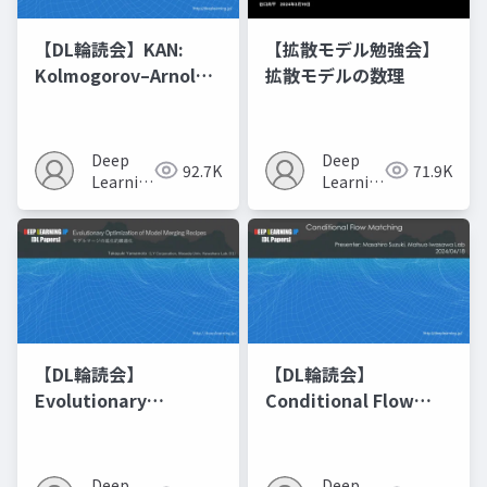
【DL輪読会】KAN:
【拡散モデル勉強会】
Kolmogorov–Arnold
拡散モデルの数理
Networks
Deep
Deep
92.7K
71.9K
Learning
Learning
JP
JP
【DL輪読会】
【DL輪読会】
Evolutionary
Conditional Flow
Optimization of
Matching
Model Merging
Recipes モデルマージ
Deep
Deep