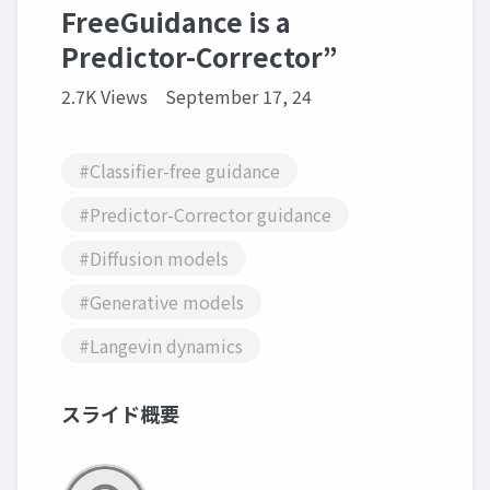
FreeGuidance is a
Predictor-Corrector”
2.7K Views
September 17, 24
#Classifier-free guidance
#Predictor-Corrector guidance
#Diffusion models
#Generative models
#Langevin dynamics
スライド概要