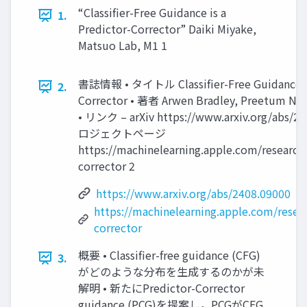
“Classifier-Free Guidance is a
1.
Predictor-Corrector” Daiki Miyake,
Matsuo Lab, M1 1
書誌情報 • タイトル Classifier-Free Guidance is
2.
Corrector • 著者 Arwen Bradley, Preetum Nak
• リンク – arXiv https://www.arxiv.org/abs/2
ロジェクトページ
https://machinelearning.apple.com/research
corrector 2
https://www.arxiv.org/abs/2408.09000
https://machinelearning.apple.com/resea
corrector
概要 • Classifier-free guidance (CFG)
3.
がどのような分布を生成するのかが未
解明 • 新たにPredictor-Corrector
guidance (PCG)を提案し，PCGがCFG