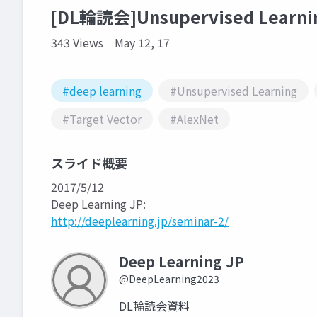
[DL輪読会]Unsupervised Learning
343 Views
May 12, 17
#deep learning
#Unsupervised Learning
#Target Vector
#AlexNet
スライド概要
2017/5/12
Deep Learning JP:
http://deeplearning.jp/seminar-2/
Deep Learning JP
@DeepLearning2023
DL輪読会資料