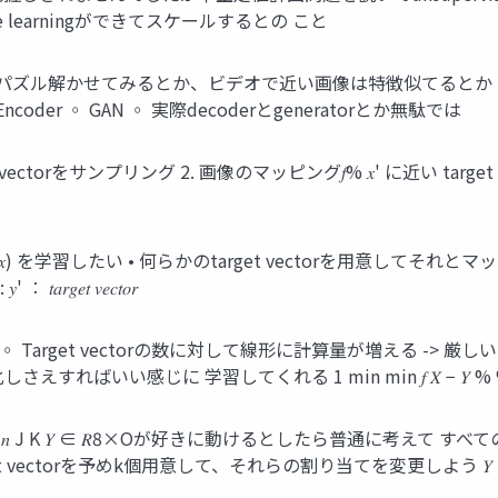
 learningができてスケールするとの こと
vision ◦ パズル解かせてみるとか、ビデオで近い画像は特徴似てるとか • Cluste
utoEncoder ◦ GAN ◦ 実際decoderとgeneratorとか無駄では
ectorをサンプリング 2. 画像のマッピング𝑓% 𝑥' に近い target vect
n 𝑓% (𝑥) を学習したい • 何らかのtarget vectorを用意してそ
𝑎𝑟𝑔𝑒𝑡 𝑣𝑒𝑐𝑡𝑜𝑟
softmax ◦ Target vectorの数に対して線形に計算量が増える -> 厳し
すればいい感じに 学習してくれる 1 min min 𝑓 𝑋 − 𝑌 % % D∈5 E×6 2
E×6 % D∈5 2𝑛 J K 𝑌 ∈ 𝑅8×Oが好きに動けるとしたら普通に
Target vectorを予めk個用意して、それらの割り当てを変更しよう 𝑌 = 𝑃𝐶 