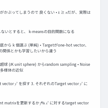
vectorのassignがかぶってしまうので 良くない • 𝑘 ≥ 𝑛だが、実際は
し変えて、Xを学習しないとすると、 k-meansの目的関数になる
標準基底から k 個選ぶ (単純) • Targetがone-hot vector、
像間の関係とかも学習したいから違う
 (𝑙K unit sphere) からrandom sampling • Noise
orは多様体の近似
tor 𝑦' を探す 3. それぞれのTarget vector 𝑦' に
trixを更新するか 𝑓% 𝑥' に対するtarget vector