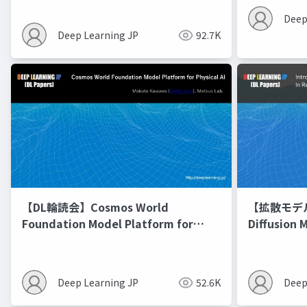
Deep
Deep Learning JP
92.7K
【DL輪読会】Cosmos World
【拡散モデル勉
Foundation Model Platform for
Diffusion 
Physical AI
Deep Learning JP
52.6K
Deep