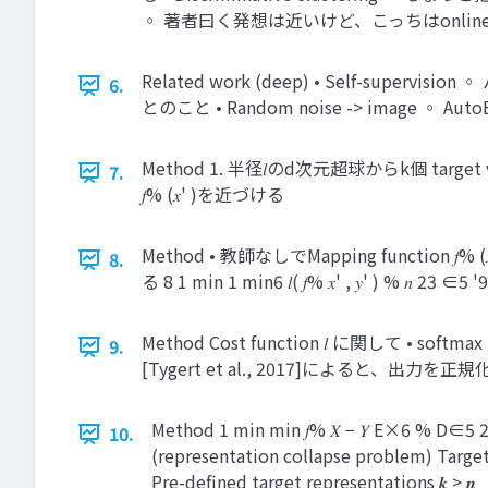
◦ 著者曰く発想は近いけど、こっちはonline
Related work (deep) • Self-super
6.
とのこと • Random noise -> image ◦ A
Method 1. 半径𝑙のd次元超球からk個 target v
7.
𝑓% (𝑥' )を近づける
Method • 教師なしでMapping functio
8.
る 8 1 min 1 min6 𝑙( 𝑓% 𝑥' , 𝑦' ) % 𝑛 23 ∈5 '9: 𝑦' ∶ 
Method Cost function 𝑙 に関して • 
9.
[Tygert et al., 2017]によると、出力を正規化しさえ
Method 1 min min 𝑓% 𝑋 − 𝑌 
10.
(representation collapse problem) 
Pre-defined target representations 𝒌 > 𝒏