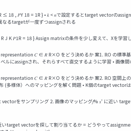
8×R 𝑃1R ≤ 18 , 𝑃Y 18 = 1R } • 𝑘 < 𝑛で設定するとtarget 
異なるtargetが一度ずつassignされる
 ∈ 0, 1 8×R J K 𝑃1R = 18 } Assign matrixの条件を少
target representation 𝐶 ∈ 𝑅 R×O をどう決めるか 案1. ℝO の
 ベルにassignされ、それらすべて直交するように学習 • 画
rget representation 𝐶 ∈ 𝑅 R×O をどう決めるか 案2. ℝO 空間上の超球
一様分布 (多様体）へのマッピングを解く問題 • K個のtarget vect
vectorをサンプリング 2. 画像のマッピング𝑓% 𝑥' に近い target vec
rget vectorを探して割り当てるか = どうやってassignment ma