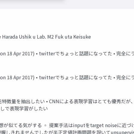
e Harada Ushik u Lab. M2 Fuk uta Keisuke
nt (posted on 18 Apr 2017) • twitterでちょっと話題になっ
nt (posted on 18 Apr 2017) • twitterでちょっと話題になっ
な低次元特徴量を抽出したい • CNNによる表現学習はとても優秀だが
無しで表現学習がしたい
と発想が似てる気がする ◦ 提案手法はinputをtarget noiseに
ing ◦ ちょっと把握しきれませんでしたが半正定値計画問題を説いてuns