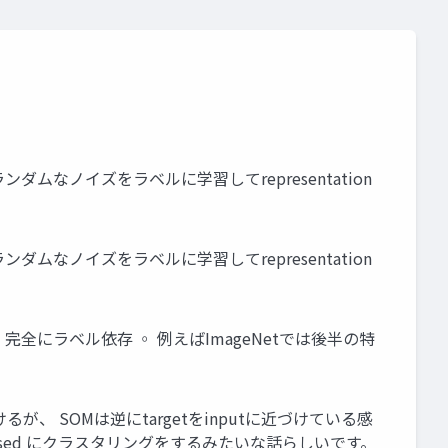
てた • 完全にランダムなノイズをラベルに学習してrepresentation
てた • 完全にランダムなノイズをラベルに学習してrepresentation
、完全にラベル依存 ◦ 例えばImageNetでは後半の特
近づけるが、 SOMは逆にtargetをinputに近づけている感
upervised にクラスタリングをするみたいな話らしいです。