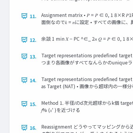
Assignment matrix • 𝑃 = 𝑃 ∈ 0, 1 
11.
面倒なので𝑘 = 𝑛に設定 • すべての画像に、
余談 1 min 𝑋 − PC ^∈_ 2𝑛 𝑄 = 𝑃
12.
Target representations predefined 
13.
つまり各画像がすべてなんらかのuniqueラ
Target representations predefined ta
14.
as Target (NAT) • 画像から超球内の
Method 1. 半径𝑙のd次元超球からk個 target 
15.
𝑓% (𝑥' )を近づける
Reassignment どうやってマッピングから近いta
16.