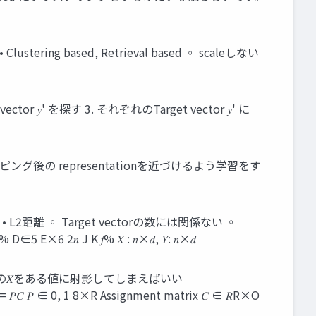
ring based, Retrieval based ◦ scaleしない
or 𝑦' を探す 3. それぞれのTarget vector 𝑦' に
れとマッピング後の representationを近づけるよう学習をす
い • L2距離 ◦ Target vectorの数には関係ない ◦
𝑛 J K 𝑓% 𝑋 : 𝑛×𝑑, 𝑌: 𝑛×𝑑
考えて すべての𝑋をある値に射影してしまえばいい
 ∈ 0, 1 8×R Assignment matrix 𝐶 ∈ 𝑅R×O