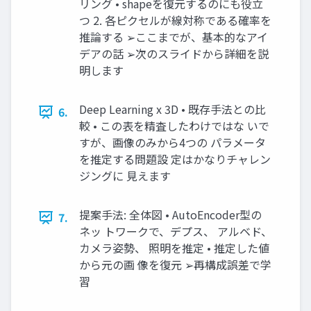
リング • shapeを復元するのにも役立
つ 2. 各ピクセルが線対称である確率を
推論する ➢ここまでが、基本的なアイ
デアの話 ➢次のスライドから詳細を説
明します
Deep Learning x 3D • 既存手法との比
6.
較 • この表を精査したわけではな いで
すが、画像のみから4つの パラメータ
を推定する問題設 定はかなりチャレン
ジングに 見えます
提案手法: 全体図 • AutoEncoder型の
7.
ネッ トワークで、デプス、 アルベド、
カメラ姿勢、 照明を推定 • 推定した値
から元の画 像を復元 ➢再構成誤差で学
習