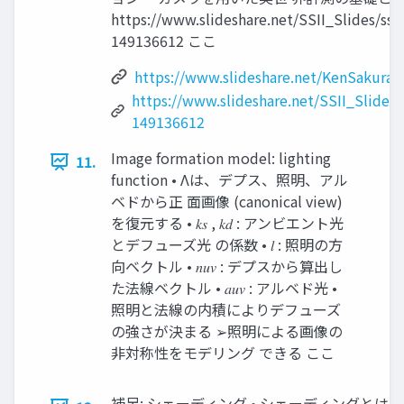
https://www.slideshare.net/SSII_Slides/ssi
149136612 ここ
https://www.slideshare.net/KenSakura
https://www.slideshare.net/SSII_Slides/
149136612
Image formation model: lighting
11.
function • Λは、デプス、照明、アル
ベドから正 面画像 (canonical view)
を復元する • 𝑘𝑠 , 𝑘𝑑 : アンビエント光
とデフューズ光 の係数 • 𝑙 : 照明の方
向ベクトル • 𝑛𝑢𝑣 : デプスから算出し
た法線ベクトル • 𝑎𝑢𝑣 : アルベド光 •
照明と法線の内積によりデフューズ
の強さが決まる ➢照明による画像の
非対称性をモデリング できる ここ
補足: シェーディング • シェーディングとは