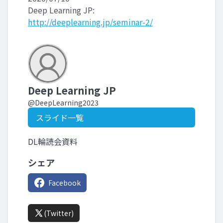
Deep Learning JP:
http://deeplearning.jp/seminar-2/
Deep Learning JP
@DeepLearning2023
スライド一覧
DL輪読会資料
シェア
Facebook
(Twitter)