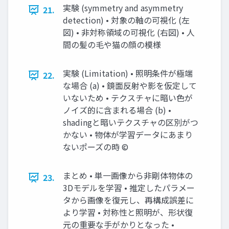
実験 (symmetry and asymmetry
21.
detection) • 対象の軸の可視化 (左
図) • 非対称領域の可視化 (右図) • 人
間の髪の毛や猫の顔の模様
実験 (Limitation) • 照明条件が極端
22.
な場合 (a) • 鏡面反射や影を仮定して
いないため • テクスチャに暗い色が
ノイズ的に含まれる場合 (b) •
shadingと暗いテクスチャの区別がつ
かない • 物体が学習データにあまり
ないポーズの時 ©
まとめ • 単一画像から非剛体物体の
23.
3Dモデルを学習 • 推定したパラメー
タから画像を復元し、再構成誤差に
より学習 • 対称性と照明が、形状復
元の重要な手がかりとなった •