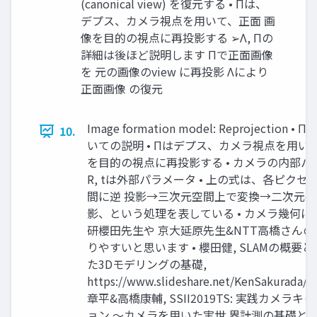
(canonical view) を復元する • Πは、
デプス、カメラ視点を用いて、正面 画
像を目的の視点に再投影する ➢Λ, Πの
詳細は後ほど説明します Πで正面画像
を 元の画像のview に再投影 Λにより
正面画像 の復元
Image formation model: Reprojection •
10.
いての説明 • Πはデプス、カメラ視点を用い
を目的の視点に再投影する • カメラの内部パラ
R, tは外部パラメータ • 上の式は、各ピク
間に逆 投影→三次元空間上で変換→二次元平
影、という処理を表している • カメラ幾何
研櫻田先生や 京大延原先生&NTT高橋さんの
りやすいと思います • 櫻田健, SLAMの概要
た3Dモデリングの基礎,
https://www.slideshare.net/KenSakurada/
章平&高橋康輔, SSII2019TS: 実践カメラ
ョン ～カメラを用いた実世 界計測の基礎と応