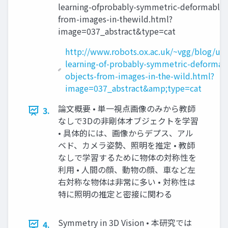
learning-ofprobably-symmetric-deformable-
from-images-in-thewild.html?
image=037_abstract&type=cat
http://www.robots.ox.ac.uk/~vgg/blog/un
learning-of-probably-symmetric-deformab
objects-from-images-in-the-wild.html?
image=037_abstract&amp;type=cat
論文概要 • 単一視点画像のみから教師
3.
なしで3Dの非剛体オブジェクトを学習
• 具体的には、画像からデプス、アル
ベド、カメラ姿勢、照明を推定 • 教師
なしで学習するために物体の対称性を
利用 • 人間の顔、動物の顔、車など左
右対称な物体は非常に多い • 対称性は
特に照明の推定と密接に関わる
Symmetry in 3D Vision • 本研究では
4.