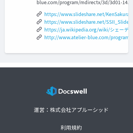
blue.com/program/mdirectx/3d/3d01-14.h
https://www.slideshare.net/KenSakura
https://www.slideshare.net/SSII_Slides
https://ja.wikipedia.org/wiki/シェー
http://www.atelier-blue.com/program/
運営：株式会社アプルーシッド
利用規約