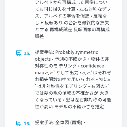
アルベドから再構成した画像につい
ても同じ損失を計算 • 左右対称なデプ
ス、アルベドの学習を促進 • 反転な
し + 反転あり の合計を最終的な損失
とする 再構成誤差 反転画像の再構成
誤差
提案手法: Probably symmetric
15.
objects • 予測の不確かさ・物体の非
対称性のモ デリング • confidence
map 𝜎, 𝜎 ′ として出力 • 𝜎, 𝜎 ′ はそれぞ
れ損失関数の中で用いら れる • 特に𝜎
′ は非対称性をモデリング • 右図の𝜎 ′
では髪の毛の領域の不確かさが 大き
くなっている • 髪は左右非対称の可能
性が高い モデルの不確かさを推定
提案手法: 全体図 (再掲) •
16.