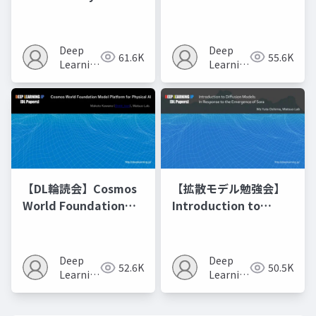
Optimization of
Matching
Model Merging
Recipes モデルマージ
Deep
Deep
61.6K
55.6K
の進化的最適化
Learning
Learning
JP
JP
【DL輪読会】Cosmos
【拡散モデル勉強会】
World Foundation
Introduction to
Model Platform for
Diffusion Models
Physical AI
Deep
Deep
52.6K
50.5K
Learning
Learning
JP
JP