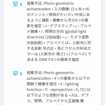
提案手法: Photo-geometric
8.
autoencoders • 入力画像: (3 x W x H)
のテンソル • 物体がだいたい中央にあ
るように撮影 • 画像から次の4つの要
素を推定 • 𝑑 : デプスマップ • 𝑎 : アルベ
ド画像 • 𝑙 : 照明の方向 (global light
direction) (2自由度) • 𝑤 : カメラ姿勢
(6自由度) • アルベドとは、入射光に対
する反射 光の比 • 各ピクセルのRGBカ
ラーは (入射光の 強さ) x (アルベド) で
決まる DNNで4つの要素を推定
提案手法: Photo-geometric
9.
autoencoders • 4つの要素から以下の
関数で画像を復元 • Λ : lighting
function • Π : reprojection • Λ, Πには
以下のような役割がある • Λは、デプ
ス、照明、アルベドから正面画 像