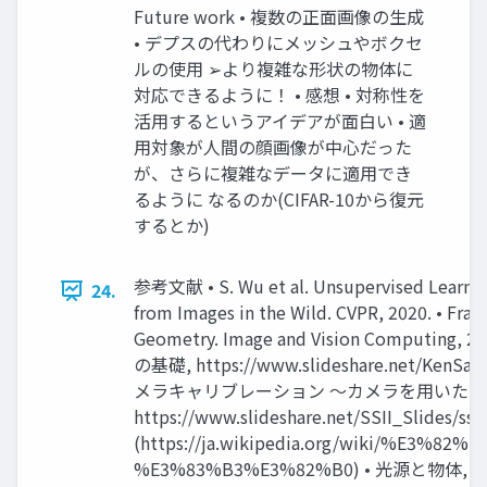
Future work • 複数の正面画像の生成
• デプスの代わりにメッシュやボクセ
ルの使用 ➢より複雑な形状の物体に
対応できるように！ • 感想 • 対称性を
活用するというアイデアが面白い • 適
用対象が人間の顔画像が中心だった
が、さらに複雑なデータに適用でき
るように なるのか(CIFAR-10から復元
するとか)
参考文献 • S. Wu et al. Unsupervised Learnin
24.
from Images in the Wild. CVPR, 2020. • Fra
Geometry. Image and Vision Compu
の基礎, https://www.slideshare.net/Ken
メラキャリブレーション ～カメラを用いた実
https://www.slideshare.net/SSII_Slides
(https://ja.wikipedia.org/wiki/%E
%E3%83%B3%E3%82%B0) • 光源と物体, Atelier