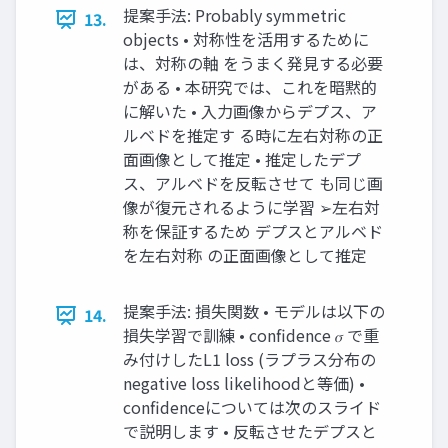
提案手法: Probably symmetric
13.
objects • 対称性を活用するために
は、対称の軸 をうまく発見する必要
がある • 本研究では、これを暗黙的
に解いた • 入力画像からデプス、ア
ルベドを推定す る時に左右対称の正
面画像として推定 • 推定したデプ
ス、アルベドを反転させて も同じ画
像が復元されるように学習 ➢左右対
称を保証するため デプスとアルベド
を左右対称 の正面画像として推定
提案手法: 損失関数 • モデルは以下の
14.
損失学習で訓練 • confidence 𝜎 で重
み付けしたL1 loss (ラプラス分布の
negative loss likelihoodと等価) •
confidenceについては次のスライド
で説明します • 反転させたデプスと