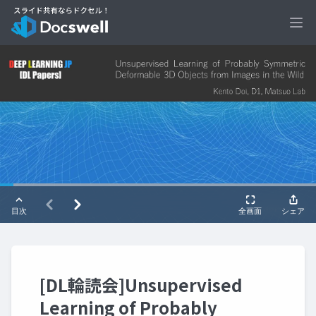
Ope
[DL輪読会]Unsupervised
Learning of Probably