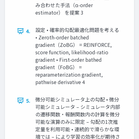
み合わせた手法（α-order
estimator） を提案 3
設定 • 確率的勾配最適化問題を考える
4.
• Zeroth-order batched
gradient（ZoBG） = REINFORCE,
score function, likelihood-ratio
gradient • First-order bathed
gradient（FoBG） =
reparameterization gradient,
pathwise derivative 4
微分可能シミュレータ上の勾配 • 微分
5.
可能シミュレータ – シミュレータ内部
の遷移関数・報酬関数内の計算を微分
可能な演算のみに限定 – 勾配の1次推
定量を利用可能 • 連続的で滑らかな環
境では – により学習の効率化が期待さ