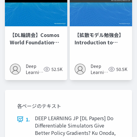
【DL輪読会】Cosmos
【拡散モデル勉強会】
World Foundation
Introduction to
Model Platform for
Diffusion Models
Physical AI
Deep
Deep
52.5K
50.5K
Learning
Learning
JP
JP
各ページのテキスト
DEEP LEARNING JP [DL Papers] Do
1.
Differentiable Simulators Give
Better Policy Gradients? Ku Onoda,