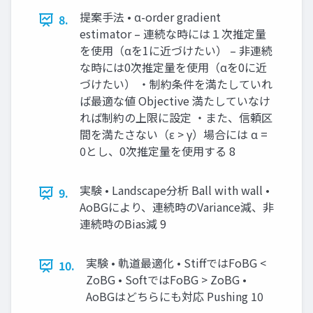
提案手法 • α-order gradient
8.
estimator – 連続な時には１次推定量
を使用（αを1に近づけたい） – 非連続
な時には0次推定量を使用（αを0に近
づけたい） ・制約条件を満たしていれ
ば最適な値 Objective 満たしていなけ
れば制約の上限に設定 ・また、信頼区
間を満たさない（ε > γ）場合には α =
0とし、0次推定量を使用する 8
実験 • Landscape分析 Ball with wall •
9.
AoBGにより、連続時のVariance減、非
連続時のBias減 9
実験 • 軌道最適化 • StiffではFoBG <
10.
ZoBG • SoftではFoBG > ZoBG •
AoBGはどちらにも対応 Pushing 10