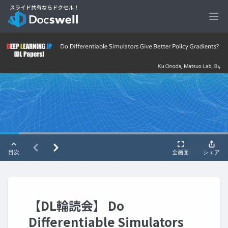
Ope
【DL輪読会】 Do
Differentiable Simulators