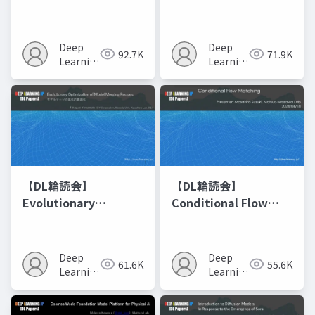
Networks
Deep
Deep
92.7K
71.9K
Learning
Learning
JP
JP
【DL輪読会】
【DL輪読会】
Evolutionary
Conditional Flow
Optimization of
Matching
Model Merging
Recipes モデルマージ
Deep
Deep
61.6K
55.6K
の進化的最適化
Learning
Learning
JP
JP