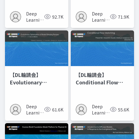
Deep
Deep
92.7K
71.9K
Learning
Learning
JP
JP
【DL輪読会】
【DL輪読会】
Evolutionary
Conditional Flow
Optimization of
Matching
Model Merging
Recipes モデルマージ
Deep
Deep
61.6K
55.6K
の進化的最適化
Learning
Learning
JP
JP