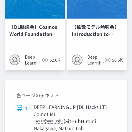
【DL輪読会】Cosmos
【拡散モデル勉強会】
World Foundation
Introduction to
Model Platform for
Diffusion Models
Physical AI
Deep
Deep
52.6K
50.5K
Learning
Learning
JP
JP
各ページのテキスト
DEEP LEARNING JP [DL Hacks LT]
1.
Comet ML
–GitHubHiromi
Nakagawa, Matsuo Lab