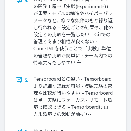
4.
の開発工程→「実験(Experiments)」
が重要 • モデルの構造やハイパーパラ
メータなど、様々な条件のもと繰り返
し行われる – 設定ごとの結果や、他の
設定との比較を一覧したい – Gitでの
管理とあまり相性が良くない •
CometMLを使うことで「実験」単位
の管理や比較が簡単に • チーム内での
情報共有もしやすい 
Tensorboardとの違い • Tensorboard
5.
より詳細な記録が可能 • 複数実験の管
理や比較が行いやすい – Tensorboard
は単一実験にフォーカス • リモート環
境で確認できる – Tensorboardはロー
カル環境での起動が前提 
How to use 