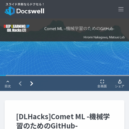
Ope
[DLHacks]Comet ML -機械学
習のためのGitHub-