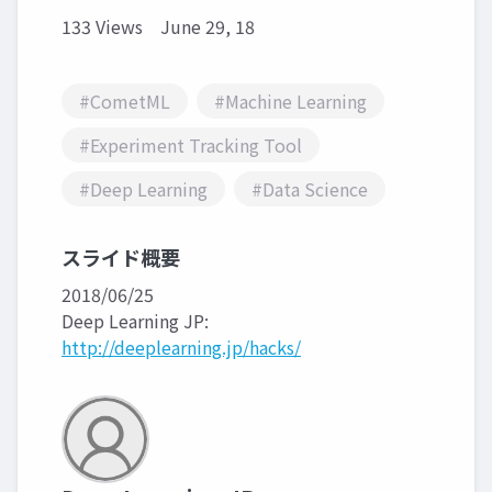
133 Views
June 29, 18
#CometML
#Machine Learning
#Experiment Tracking Tool
#Deep Learning
#Data Science
スライド概要
2018/06/25
Deep Learning JP:
http://deeplearning.jp/hacks/