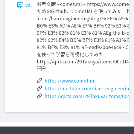
参考文献 • comet.ml – https://www.come
22.
ためのGithub、CometMLを使ってみた – https
.com /liaro-engineeringblog/% E6% A9% 
B0% E5% AD% A6% E7% BF% 92% E3% 81
9F% E3% 82% 81% E3% 81% AEgithu b-co
82% 92% E4% BD% BF% E3% 81% A3% E3
81% BF% E3% 81% 9F-eed920be46c9 • Ch
を使って学習を可視化してみた –
https://qiita.com/29Takuya/items/00c1f4f

https://www.comet.ml
https://medium.com/liaro-engineering-
https://qiita.com/29Takuya/items/00c1