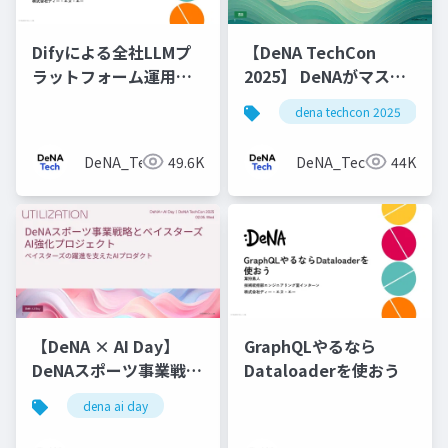
Difyによる全社LLMプ
【DeNA TechCon
ラットフォーム運用と
2025】 DeNAがマスタ
v1アップデート
データ管理にOyakata
dena techcon 2025
を使う理由
DeNA_Tech
49.6K
DeNA_Tech
44K
【DeNA × AI Day】
GraphQLやるなら
DeNAスポーツ事業戦略
Dataloaderを使おう
とベイスターズAI強化
dena ai day
プロジェクト