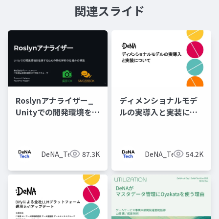
関連スライド
Roslynアナライザー_
ディメンショナルモデ
Unityでの開発環境を改
ルの実導入と実装につ
善するための静的解析
いて
の仕組みの構築
DeNA_Tech
87.3K
DeNA_Tech
54.2K