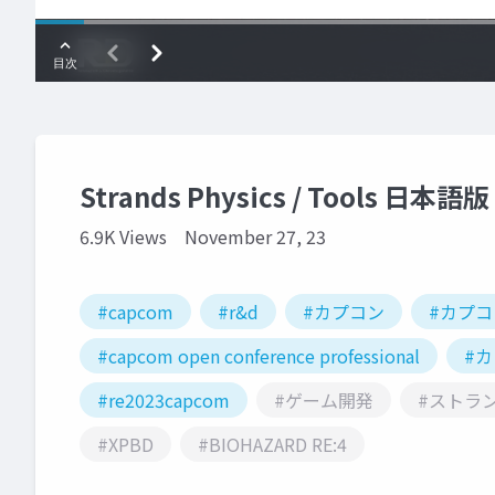
Strands Physics / Tools 日本語版
6.9K Views
November 27, 23
#capcom
#r&d
#カプコン
#カプ
#capcom open conference professional
#
#re2023capcom
#ゲーム開発
#ストラ
#XPBD
#BIOHAZARD RE:4