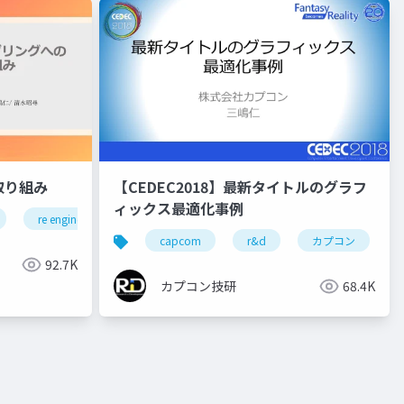
取り組み
【CEDEC2018】最新タイトルのグラフ
ィックス最適化事例
re engine
r&d
カプコン
カプコン技研
プコン技研
capcom
r&d
カプコン
92.7K
カプコン技研
68.4K