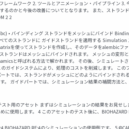
ンのフレームワーク 2. ツールとアニメーション・パイプライン 
ように機能するのかと今後の改善についてとなります。 また、スト
 2 2
lembic (*.abc) • バインディング ストランドをメッシュにバインド Bin
set • ガイド すべてのストランドに ガイドストランドを適用する Sim
natrixを使ってストランドを作成し、そのデータをalembic
mbicのストランドはメッシュにバインドされます。 メッシュの
sed dynamicsと呼ばれる方法で解かれます。 その後、シミ
このガイドシステムにより、処理のコストを削減します。 この
パートでは、ストランドがメッシュにどのようにバインドされる
す。 ガイドパートでは、シミュレーション結果の補間方法と
ンド開発中のテスト用のアセット まずはシミュレーションの結果をお
用します。 4 このアセットのテスト後に、BIOHAZARD RE
ARD RE:4 BIOHAZARD RE:4のシミュレーションの使用例です。 5 ©CA