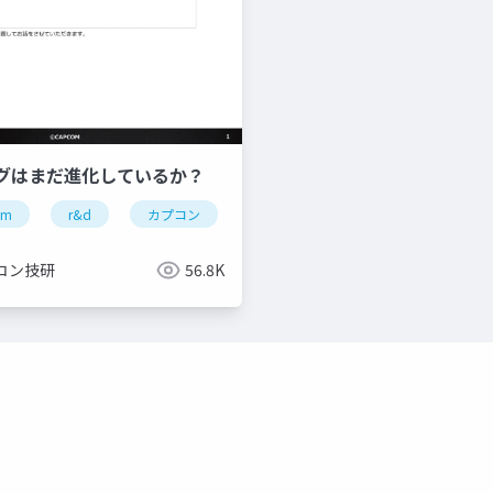
グはまだ進化しているか？
om
re engine
r&d
re:2023
カプコン
capcom open conference professional
カプコン技研
re engine
コン技研
56.8K