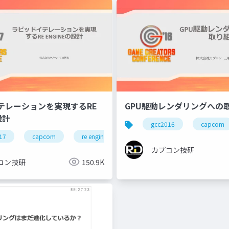
テレーションを実現するRE
GPU駆動レンダリングへの
設計
gcc2016
capcom
17
capcom
re engine
r&d
カプコン
カ
カプコン技研
カプコン技研
コン技研
150.9K