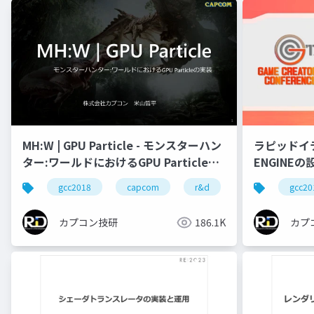
ラピッドイ
MH:W | GPU Particle - モンスターハン
ENGINEの
ター:ワールドにおけるGPU Particleの
実装
gcc20
gcc2018
capcom
r&d
カプコン
カプ
カプコン技研
186.1K