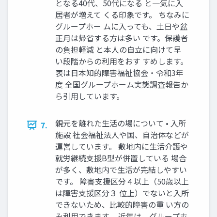
となる40代、50代になる と一気に入
居者が増えて くる印象です。 ちなみに
グループホー ムに入っても、土日や盆
正月は帰省する方は多い です。保護者
の負担軽減 と本人の自立に向けて早
い段階からの利用をおす すめします。
表は日本知的障害福祉協会・令和3年
度 全国グループホーム実態調査報告か
ら引用しています。
親元を離れた生活の場について • 入所
7.
施設 社会福祉法人や国、自治体などが
運営しています。 敷地内に生活介護や
就労継続支援B型が併置している 場合
が多く、敷地内で生活が完結しやすい
です。 障害支援区分４以上（50歳以上
は障害支援区分３ 位上）でないと入所
できないため、比較的障害の重 い方の
み利用できます。 近年は、グループホ