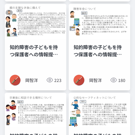
知的障害の子どもを持
知的障害の子どもを持
つ保護者への情報提供
つ保護者への情報提供
資料_12_成年後見制
資料_08_障害年金
度・日常生活自立支援
事業
岡智洋
223
岡智洋
180