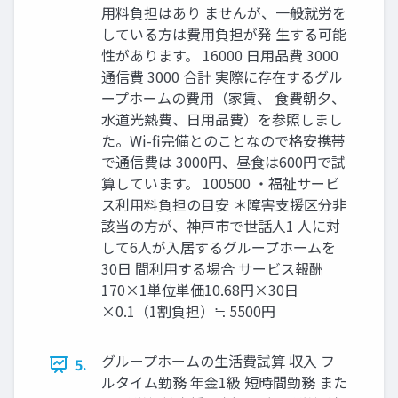
用料負担はあり ませんが、一般就労を
している方は費用負担が発 生する可能
性があります。 16000 日用品費 3000
通信費 3000 合計 実際に存在するグル
ープホームの費用（家賃、 食費朝夕、
水道光熱費、日用品費）を参照しまし
た。Wi-fi完備とのことなので格安携帯
で通信費は 3000円、昼食は600円で試
算しています。 100500 ・福祉サービ
ス利用料負担の目安 ＊障害支援区分非
該当の方が、神戸市で世話人1 人に対
して6人が入居するグループホームを
30日 間利用する場合 サービス報酬
170×1単位単価10.68円×30日
×0.1（1割負担）≒ 5500円
グループホームの生活費試算 収入 フ
5.
ルタイム勤務 年金1級 短時間勤務 また