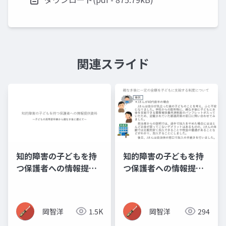
関連スライド
知的障害の子どもを持
知的障害の子どもを持
つ保護者への情報提供
つ保護者への情報提供
資料_01~12(全内容掲
資料_11_障害者扶養共
載版)
済制度・信託
岡智洋
1.5K
岡智洋
294