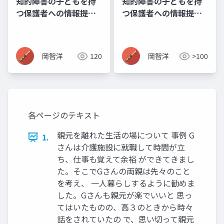
知的障害の子どもを持
知的障害の子どもを持
つ保護者への情報提供
つ保護者への情報提供
資料_05_卒業後の相談
資料_10_公的セーフテ
場所
ィネット
岡智洋
120
岡智洋
>100
各ページのテキスト
親元を離れた生活の場について 事例 G
1.
さんは介護施設に就職して時間が立
ち、仕事も覚えて余裕 ができてきまし
た。そこでGさんの両親は先々のこと
を考え、 一人暮らしするように勧めま
した。Gさんも親元が楽でいいと 思っ
てはいたものの、高３のときから時々
話をされていたの で、思い切って親元