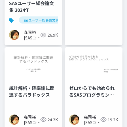
SASユーザー総会論文
集 2024年
sasユーザー総会論文集 2024年
森岡裕
26.9K
[SASユー
ザー総会
世話人]
統計解析・確率論に関
ゼロからでも始められ
連するパラドックス
るSASプログラミング
のエッセンス
森岡裕
森岡裕
24.2K
19.2K
[SASユー
[SASユー