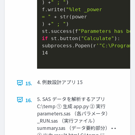
) +
" ; "
)

f.write(
"%let _power

= "
 + str(power

) +
" ; "
)

st.success(f
"Parameters has be
if
 st.button(
"Calculate"
):

subprocess.Popen(r
'"C:\Program
14
4. 例数設計アプリ 15
15.
5. SAS データを解析するアプリ
16.
C:\temp ① 生成 app.py ② 実行
parameters.sas （各パラメータ）
_RUN.sas （実行ファイル）
summary.sas （データ要約部分） • •
③ 出力 result.html C:\temp に