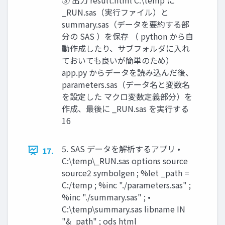
_RUN.sas（実行ファイル）と
summary.sas（データを要約する部
分の SAS ）を保存 （ python から自
動作成したり、サブフォルダに入れ
ておいても良いが簡単のため）
app.py からデータを読み込んだ後、
parameters.sas（データ名と変数名
を設定した マクロ変数定義部分）を
作成、最後に _RUN.sas を実行する
16
5. SAS データを解析するアプリ •
17.
C:\temp\_RUN.sas options source
source2 symbolgen ; %let _path =
C:/temp ; %inc "./parameters.sas" ;
%inc "./summary.sas" ; •
C:\temp\summary.sas libname IN
"&_path" ; ods html