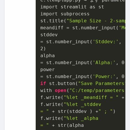
import streamlit as st

import subprocess

st.title(
"Sample Size - 2-samp
meandiff = st.number_input(
'Me
stddev

= st.number_input(
'Stddev:'
2
)

alpha

= st.number_input(
'Alpha:'
, 
0
.
power

= st.number_input(
'Power:'
, 
0
.
if
 st.button(
"Save Parameters"
)
with 
open
(
"C:/temp/parameters.
f.write(
"%let _meandiff = "
 + 
f.write(
"%let _stddev

= "
 + str(stddev ) +
" ; "
)

f.write(
"%let _alpha

= "
 + str(alpha
