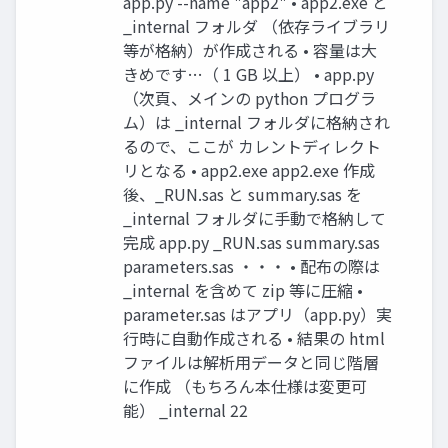
app.py --name "app2" • app2.exe と
_internal フォルダ （依存ライブラリ
等が格納）が作成される • 容量は大
きめです…（ 1 GB 以上） • app.py
（次頁、メインの python プログラ
ム）は _internal フォルダに格納され
るので、ここが カレントディレクト
リとなる • app2.exe app2.exe 作成
後、_RUN.sas と summary.sas を
_internal フォルダに手動で格納して
完成 app.py _RUN.sas summary.sas
parameters.sas ・・・ • 配布の際は
_internal を含めて zip 等に圧縮 •
parameter.sas はアプリ（app.py）実
行時に自動作成される • 結果の html
ファイルは解析用データと同じ階層
に作成 （もちろん本仕様は変更可
能） _internal 22