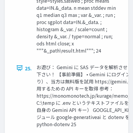
style=styles.sasweb ; proc means
data=IN.&_data. n mean stddev min
q1 median q3 max ; var &_var. ; run ;
proc sgplot data=IN.&_data. ;
histogram &_var. / scale=count ;
density &_var. / type=normal ; run;
ods html close; x
"""&_path\result.html"""; 24
お遊び： Gemini に SAS データを解析
25.
下さい！ 【事前準備】 • Gemini にログイン
り）、当方は無料版を試用 https://gemini.google
用するための API キーを取得 参考：
https://monomonotech.jp/kurage/memo/m
C:\temp に .env というテキストファイル
自身の Gemini API キー） GOOGLE_API_KEY=
ジュール google-generativeai と dotenv を入れる
python-dotenv 25