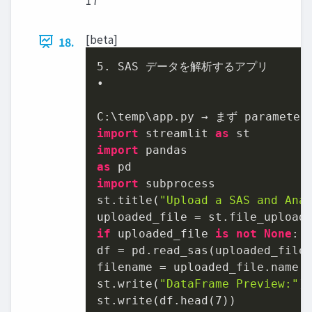
[beta]
18.
5.
 SAS データを解析するアプリ

•

import
 streamlit 
as
import
as
import
 subprocess

st.title(
"Upload a SAS and Ana
uploaded_file = st.file_upload
if
 uploaded_file 
is
not
None
:

df = pd.read_sas(uploaded_file
filename = uploaded_file.name.
st.write(
"DataFrame Preview:"
)

st.write(df.head(
7