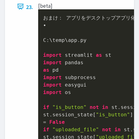
[beta]
23.
おまけ： アプリをデスクトップアプリ化

•

C:\temp\app.py

import
 streamlit 
as
import
as
import
import
import
 os

if
"is_button"
not
in
 st.sessio
st.session_state[
"is_button"
]

= 
False
if
"uploaded_file"
not
in
 st.se
st.session_state[
"uploaded_fil