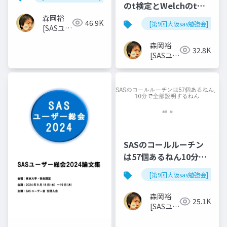
のt検定とWelchのt検
定)
森岡裕
46.9K
[第9回大阪sas勉強会]
[SASユー
ザー総会
森岡裕
世話人]
32.8K
[SASユー
ザー総会
世話人]
SASのコールルーチン
は57個あるねん10分で
全部説明するねん
[第9回大阪sas勉強会]
森岡裕
25.1K
[SASユー
ザー総会
世話人]