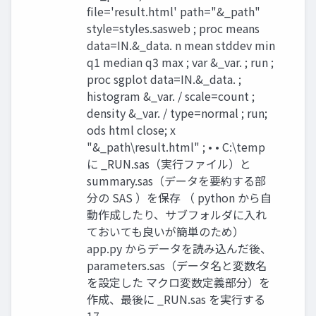
file='result.html' path="&_path"
style=styles.sasweb ; proc means
data=IN.&_data. n mean stddev min
q1 median q3 max ; var &_var. ; run ;
proc sgplot data=IN.&_data. ;
histogram &_var. / scale=count ;
density &_var. / type=normal ; run;
ods html close; x
"&_path\result.html" ; • • C:\temp
に _RUN.sas（実行ファイル）と
summary.sas（データを要約する部
分の SAS ）を保存 （ python から自
動作成したり、サブフォルダに入れ
ておいても良いが簡単のため）
app.py からデータを読み込んだ後、
parameters.sas（データ名と変数名
を設定した マクロ変数定義部分）を
作成、最後に _RUN.sas を実行する
17