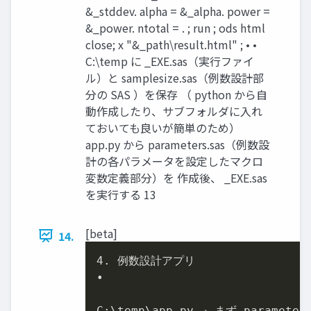
&_stddev. alpha = &_alpha. power =
&_power. ntotal = . ; run ; ods html
close; x "&_path\result.html" ; • •
C:\temp に _EXE.sas（実行ファイ
ル）と samplesize.sas（例数設計部
分の SAS ）を保存 （ python から自
動作成したり、サブフォルダに入れ
ておいても良いが簡単のため）
app.py から parameters.sas（例数設
計の各パラメータを設定したマクロ
変数定義部分）を 作成後、 _EXE.sas
を実行する 13
[beta]
14.
4
. 例数設計アプリ

•

C:\temp\app.py → まず paramet