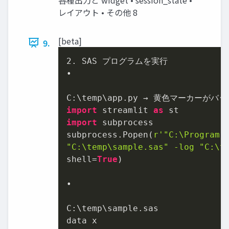
レイアウト • その他 8
[beta]
9.
2.
 SAS プログラムを実行

•

import
 streamlit 
as
import
 subprocess

subprocess.Popen(
r'"C:\Program F
"C:\temp\sample.sas" -log "C:\t
shell=
True
)

•

C:\temp\sample.sas

data x
