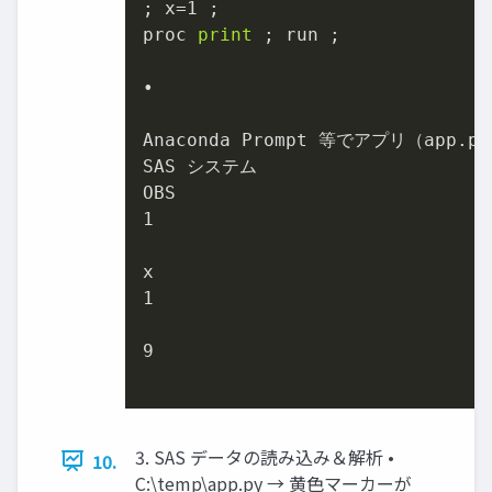
; x=
1
 ;

proc 
print
 ; run ;

•

Anaconda Prompt 等でアプリ（app
SAS システム

1
1
9
3. SAS データの読み込み＆解析 •
10.
C:\temp\app.py → 黄色マーカーが