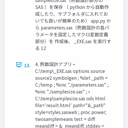
SAS ）を保存 （ python から自動作
成したり、サブフォルダに入れてお
いても良いが簡単のため） app.py か
ら parameters.sas（例数設計の各パ
ラメータを設定したマクロ変数定義
部分）を 作成後、 _EXE.sas を実行す
る 12
4. 例数設計アプリ •
13.
C:\temp\_EXE.sas options source
source2 symbolgen ; %let _path =
C:/temp ; %inc "./parameters.sas" ;
%inc "./samplesize.sas" ; •
C:\temp\samplesize.sas ods html
file='result.html' path="&_path"
style=styles.sasweb ; proc power;
twosamplemeans test = diff
meandiff = &_meandiff. stddev =