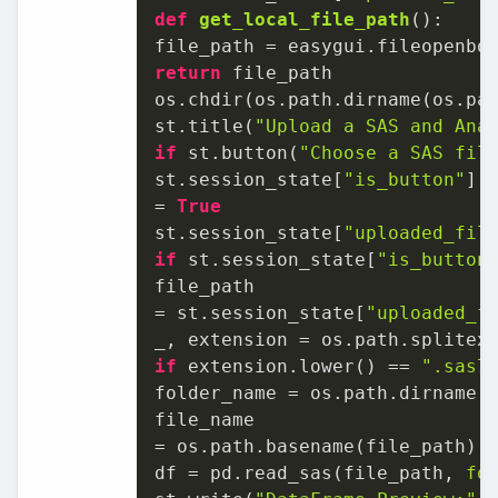
def
get_local_file_path
():

return
 file_path

os.chdir(os.path.dirname(os.pat
st.title(
"Upload a SAS and Ana
if
 st.button(
"Choose a SAS fil
st.session_state[
"is_button"
]

= 
True
st.session_state[
"uploaded_fil
if
 st.session_state[
"is_button
file_path

= st.session_state[
"uploaded_f
if
 extension.lower() == 
".sas7
folder_name = os.path.dirname(f
file_name

= os.path.basename(file_path).
df = pd.read_sas(file_path, 
fo