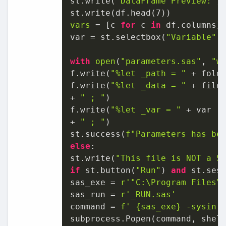
st.write(
"DataFrame Preview:"
)

st.write(df.head(
7
vars
 = [c 
for
 c 
in
 df.columns]

var = st.selectbox(
"Variable"
,
with
open
(
"parameters.sas"
, 
"w
f.write(
"%let _path = "
 + fold
f.write(
"%let _data = "
 + file_
+ 
" ; "
)

f.write(
"%let _var = "
 + var

+ 
" ; "
)

st.success(
f"Parameters has be
else
:

st.write(
"This file is NOT a S
if
 st.button(
"Run"
) 
and
 st.ses
sas_exe = 
r'"C:\Program Files\
sas_run = 
r'_RUN.sas'
command = 
f' 
{sas_exe}
 -sysin 
subprocess.Popen(command, shel