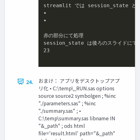
streamlit では session_state 
•

•

赤の部分にて処理

23
おまけ： アプリをデスクトップアプ
24.
リ化 • C:\temp\_RUN.sas options
source source2 symbolgen ; %inc
"./parameters.sas" ; %inc
"./summary.sas" ; •
C:\temp\summary.sas libname IN
"&_path" ; ods html
file='result.html' path="&_path"