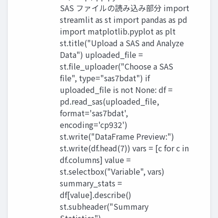
SAS ファイルの読み込み部分 import
streamlit as st import pandas as pd
import matplotlib.pyplot as plt
st.title("Upload a SAS and Analyze
Data") uploaded_file =
st.file_uploader("Choose a SAS
file", type="sas7bdat") if
uploaded_file is not None: df =
pd.read_sas(uploaded_file,
format='sas7bdat',
encoding='cp932')
st.write("DataFrame Preview:")
st.write(df.head(7)) vars = [c for c in
df.columns] value =
st.selectbox("Variable", vars)
summary_stats =
df[value].describe()
st.subheader("Summary
Statistics")