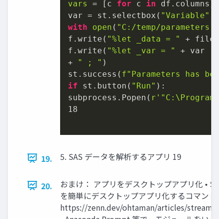
vars
 = [c 
for
 c 
in
 df.columns]

var = st.selectbox(
"Variable"
,
with
open
(
"C:/temp/parameters.
f.write(
"%let _data = "
 + file
f.write(
"%let _var = "
 + var

+ 
" ; "
)

st.success(
f"Parameters has be
if
 st.button(
"Run"
):

subprocess.Popen(
r'"C:\Program
18
5. SAS データを解析するアプリ 19
19.
おまけ： アプリをデスクトップアプリ化 • Stre
20.
を簡単にデスクトップアプリ化するコマンド
https://zenn.dev/ohtaman/articles/streaml
• Anaconda Prompt 等で、モジュールを