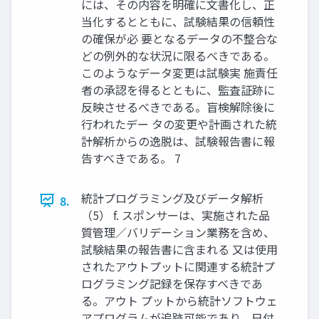
には、その内容を明確に文書化し、正
当化するとともに、試験結果の信頼性
の確保が必 要となるデータの不整合な
どの例外的な状況に限るべきである。
このようなデータ変更は試験実 施責任
者の承認を得るとともに、監査証跡に
反映させるべきである。盲検解除後に
行われたデー タの変更や計画された統
計解析からの逸脱は、試験報告書に報
告すべきである。 7
統計プログラミング及びデータ解析
8.
（5） f. スポンサーは、実施された品
質管理／バリデーション業務を含め、
試験結果の報告書に含まれる 又は使用
されたアウトプットに関連する統計プ
ログラミング記録を保存すべきであ
る。アウト プットから統計ソフトウェ
アプログラムが追跡可能であり、日付