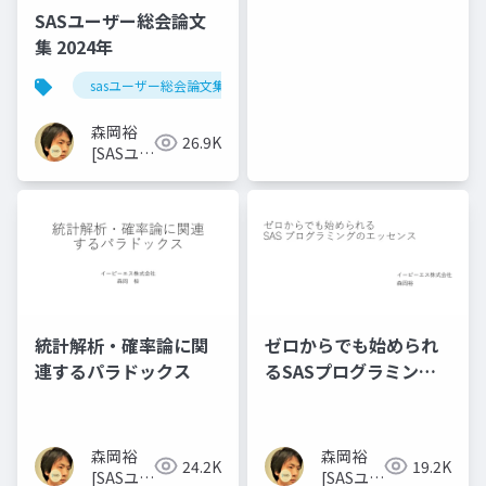
世話人]
SASユーザー総会論文
集 2024年
sasユーザー総会論文集 2024年
森岡裕
26.9K
[SASユー
ザー総会
世話人]
統計解析・確率論に関
ゼロからでも始められ
連するパラドックス
るSASプログラミング
のエッセンス
森岡裕
森岡裕
24.2K
19.2K
[SASユー
[SASユー