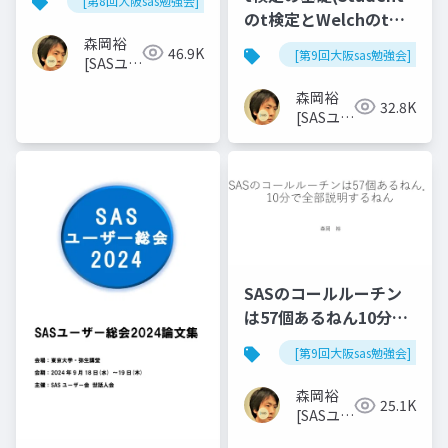
[第8回大阪sas勉強会]
のt検定とWelchのt検
定)
森岡裕
46.9K
[第9回大阪sas勉強会]
[SASユー
ザー総会
森岡裕
世話人]
32.8K
[SASユー
ザー総会
世話人]
SASのコールルーチン
は57個あるねん10分で
全部説明するねん
[第9回大阪sas勉強会]
森岡裕
25.1K
[SASユー
ザー総会