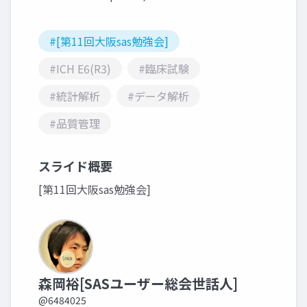
#[第11回大阪sas勉強会]
#ICH E6(R3)
#臨床試験
#統計解析
#データ解析
#品質管理
スライド概要
[第11回大阪sas勉強会]
森岡裕[SASユーザー総会世話人]
@6484025