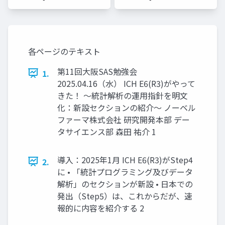
ザー総会
ザー総会
世話人]
世話人]
各ページのテキスト
第11回大阪SAS勉強会
1.
2025.04.16（水） ICH E6(R3)がやって
きた！ ～統計解析の運用指針を明文
化：新設セクションの紹介～ ノーベル
ファーマ株式会社 研究開発本部 デー
タサイエンス部 森田 祐介 1
導入：2025年1月 ICH E6(R3)がStep4
2.
に • 「統計プログラミング及びデータ
解析」のセクションが新設 • 日本での
発出（Step5）は、これからだが、速
報的に内容を紹介する 2