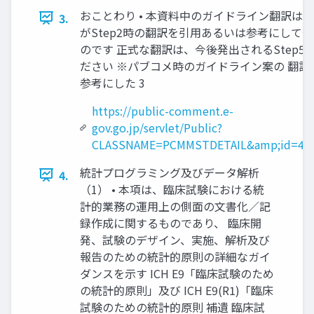
おことわり • 本資料中のガイドライン翻訳は、
3.
がStep2時の翻訳を引用あるいは参考にして
のです 正式な翻訳は、今後発出されるStep5
ださい ※パブコメ時のガイドライン案の 翻訳
参考にした 3
https://public-comment.e-
gov.go.jp/servlet/Public?
CLASSNAME=PCMMSTDETAIL&amp;id=49
統計プログラミング及びデータ解析
4.
（1） • 本項は、臨床試験における統
計的業務の運用上の側面の文書化／記
録作成に関するものであり、 臨床開
発、試験のデザイン、実施、解析及び
報告のための統計的原則の詳細なガイ
ダンスを示す ICH E9「臨床試験のため
の統計的原則」及び ICH E9(R1)「臨床
試験のための統計的原則 補遺 臨床試