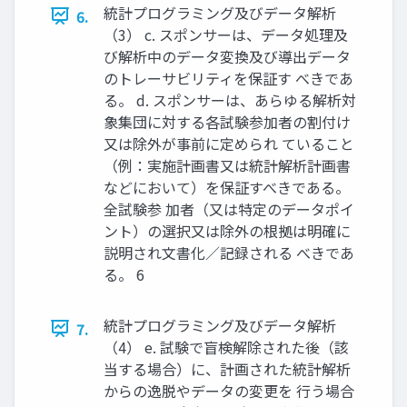
統計プログラミング及びデータ解析
6.
（3） c. スポンサーは、データ処理及
び解析中のデータ変換及び導出データ
のトレーサビリティを保証す べきであ
る。 d. スポンサーは、あらゆる解析対
象集団に対する各試験参加者の割付け
又は除外が事前に定められ ていること
（例：実施計画書又は統計解析計画書
などにおいて）を保証すべきである。
全試験参 加者（又は特定のデータポイ
ント）の選択又は除外の根拠は明確に
説明され文書化／記録される べきであ
る。 6
統計プログラミング及びデータ解析
7.
（4） e. 試験で盲検解除された後（該
当する場合）に、計画された統計解析
からの逸脱やデータの変更を 行う場合