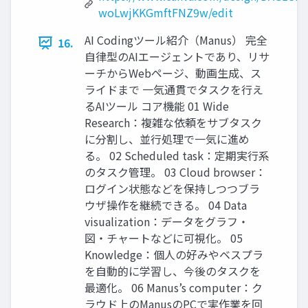
woLwjKKGmftFNZ9w/edit
AI Codingツール紹介（Manus） 完全
16.
自律型のAIエージェントであり、リサ
ーチからWebページ、動画生成、ス
ライドまで 一気通貫でタスクを行え
るAIツール コア機能 01 Wide
Research：複雑な依頼をサブタスク
に分割し、並行処理で一気に進め
る。 02 Scheduled task：定期実行系
のタスク管理。 03 Cloud browser：
ログイン状態などを保持しつつブラ
ウザ操作を継続できる。 04 Data
visualization：データをグラフ・
図・チャートなどに可視化。 05
Knowledge：個人の好みやベスプラ
を自動的に学習し、今後のタスクを
最適化。 06 Manus’s computer：ク
ラウド上のManusのPCで実作業を回