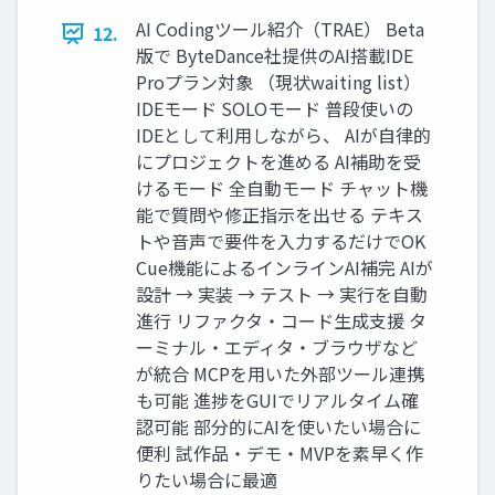
AI Codingツール紹介（TRAE） Beta
12.
版で ByteDance社提供のAI搭載IDE
Proプラン対象 （現状waiting list）
IDEモード SOLOモード 普段使いの
IDEとして利用しながら、 AIが自律的
にプロジェクトを進める AI補助を受
けるモード 全自動モード チャット機
能で質問や修正指示を出せる テキス
トや音声で要件を入力するだけでOK
Cue機能によるインラインAI補完 AIが
設計 → 実装 → テスト → 実行を自動
進行 リファクタ・コード生成支援 タ
ーミナル・エディタ・ブラウザなど
が統合 MCPを用いた外部ツール連携
も可能 進捗をGUIでリアルタイム確
認可能 部分的にAIを使いたい場合に
便利 試作品・デモ・MVPを素早く作
りたい場合に最適