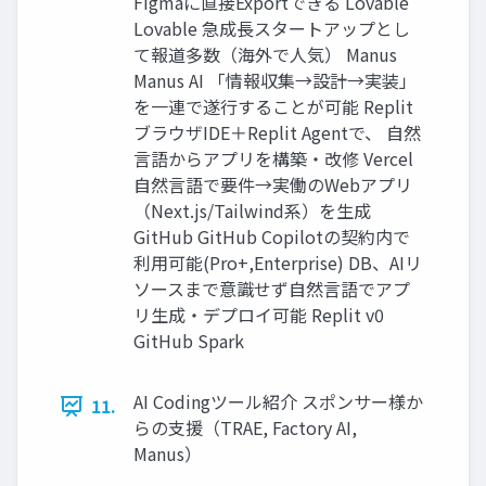
Figmaに直接Exportできる Lovable
Lovable 急成長スタートアップとし
て報道多数（海外で人気） Manus
Manus AI 「情報収集→設計→実装」
を一連で遂行することが可能 Replit
ブラウザIDE＋Replit Agentで、 自然
言語からアプリを構築・改修 Vercel
自然言語で要件→実働のWebアプリ
（Next.js/Tailwind系）を生成
GitHub GitHub Copilotの契約内で
利用可能(Pro+,Enterprise) DB、AIリ
ソースまで意識せず自然言語でアプ
リ生成・デプロイ可能 Replit v0
GitHub Spark
AI Codingツール紹介 スポンサー様か
11.
らの支援（TRAE, Factory AI,
Manus）