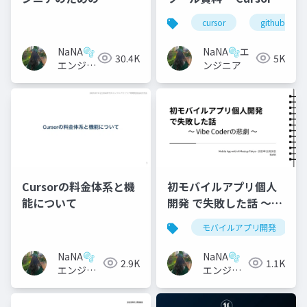
GIt/GItHub勉強会 〜
GitHub Copilotについ
cursor
github copil
て〜
NaNA🫧
NaNA🫧エ
30.4K
5K
エンジニ
ンジニア
ア
Cursorの料金体系と機
初モバイルアプリ個人
能について
開発 で失敗した話 〜
Vibe Coderの悲劇 〜
モバイルアプリ開発
NaNA🫧
NaNA🫧
2.9K
1.1K
エンジニ
エンジニ
ア
ア