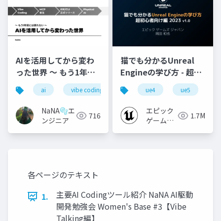
AIを活用してから変わ
猫でも分かるUnreal
った世界 〜 もう1年前
Engineの学び方 - 超初
には戻れない 〜
心者向け編 - 2023 v1.0
ai
vibe coding
ue4
ue5
u
NaNA🫧エ
エピック
716
1.7M
ンジニア
ゲームズ
ジャパン
各ページのテキスト
主要AI Codingツール紹介 NaNA AI駆動
1.
開発勉強会 Women's Base #3【Vibe
Talking編】