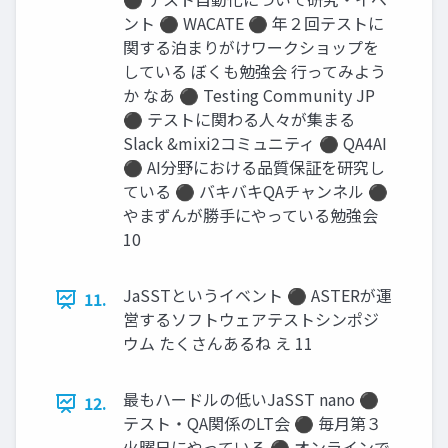
ント ⚫ WACATE ⚫ 年２回テストに
関する泊まりがけワークショップを
している ぼくも勉強会 行ってみよう
か なあ ⚫ Testing Community JP
⚫ テストに関わる人々が集まる
Slack &mixi2コミュニティ ⚫ QA4AI
⚫ AI分野における品質保証を研究し
ている ⚫ バキバキQAチャンネル ⚫
やまずんが勝手にやっている勉強会
10
JaSSTというイベント ⚫ ASTERが運
11.
営するソフトウェアテストシンポジ
ウム たくさんあるね え 11
最もハードルの低いJaSST nano ⚫
12.
テスト・QA関係のLT会 ⚫ 毎月第３
火曜日にやっている ⚫ オンラインで