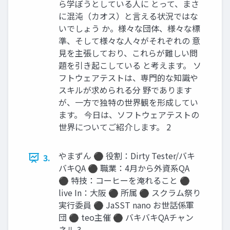
ら学ぼうとしている人に とって、まさ
に混沌（カオス）と言える状況ではな
いでしょう か。様々な団体、様々な標
準、そして様々な人々がそれぞれの 意
見を主張しており、これらが難しい問
題を引き起こしている と考えます。 ソ
フトウェアテストは、専門的な知識や
スキルが求められる分 野であります
が、一方で独特の世界観を形成してい
ます。 今日は、ソフトウェアテストの
世界についてご紹介します。 2
やまずん ⚫ 役割：Dirty Tester/バキ
3.
バキQA ⚫ 職業：4月から外資系QA
⚫ 特技：コーヒーを淹れること ⚫
live In：大阪 ⚫ 所属 ⚫ スクラム祭り
実行委員 ⚫ JaSST nano お世話係軍
団 ⚫ teo主催 ⚫ バキバキQAチャン
ネル 3