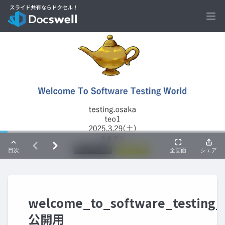
Ope
welcome_to_software_testing_
公開用