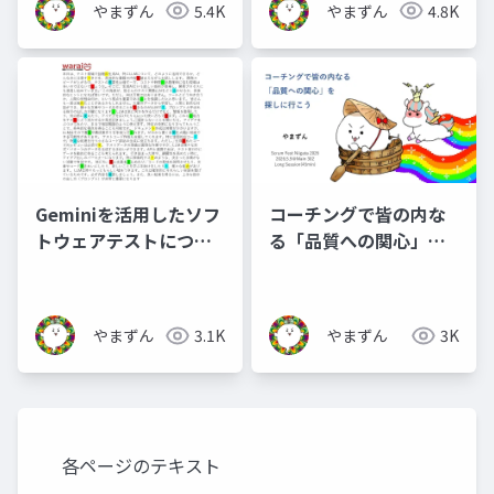
やまずん
5.4K
やまずん
4.8K
Geminiを活用したソフ
コーチングで皆の内な
トウェアテストについ
る「品質への関心」を
て本気出して考えてみ
探しに行こう
た_公開用
やまずん
3.1K
やまずん
3K
各ページのテキスト