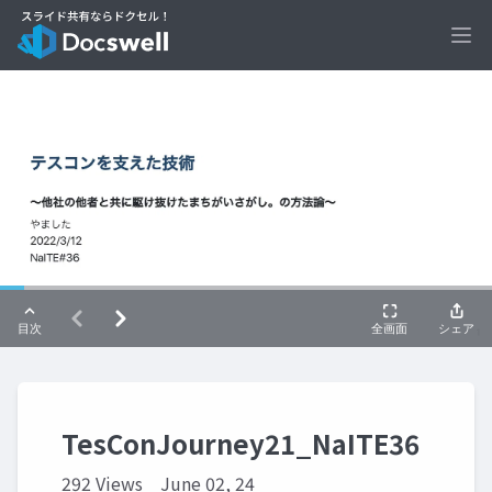
Ope
TesConJourney21_NaITE36
292 Views
June 02, 24