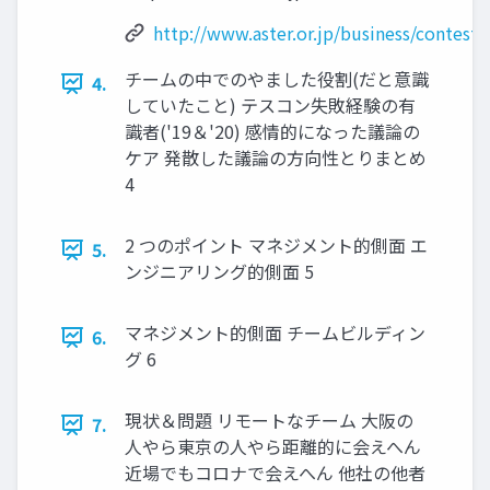
http://www.aster.or.jp/business/contest/
チームの中でのやました役割(だと意識
4.
していたこと) テスコン失敗経験の有
識者('19＆'20) 感情的になった議論の
ケア 発散した議論の方向性とりまとめ
4
2 つのポイント マネジメント的側面 エ
5.
ンジニアリング的側面 5
マネジメント的側面 チームビルディン
6.
グ 6
現状＆問題 リモートなチーム 大阪の
7.
人やら東京の人やら距離的に会えへん
近場でもコロナで会えへん 他社の他者