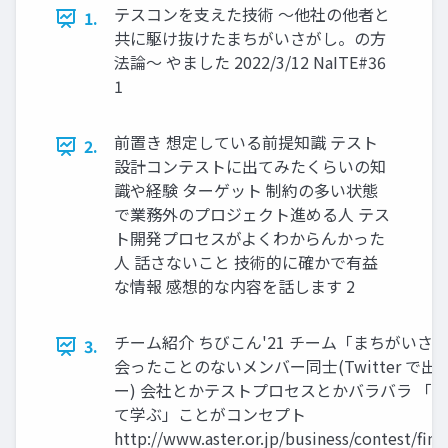
テスコンを支えた技術 ～他社の他者と
1.
共に駆け抜けたまちがいさがし。の方
法論～ やました 2022/3/12 NaITE#36
1
前置き 想定している前提知識 テスト
2.
設計コンテストに出てみたくらいの知
識や経験 ターゲット 制約の多い状態
で業務外のプロジェクト進める人 テス
ト開発プロセスがよくわからんかった
人 話さないこと 技術的に確かで有益
な情報 感想的な内容を話します 2
チーム紹介 ちびこん'21 チーム「まちがいさ
3.
会ったことのないメンバー同士(Twitter で
ー) 会社とかテストプロセスとかバラバラ 「
て学ぶ」ことがコンセプト
http://www.aster.or.jp/business/contest/fina