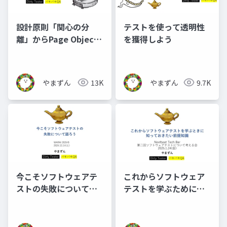
設計原則「関心の分
テストを使って透明性
離」からPage Object
を獲得しよう
Modelを学ぼう
やまずん
13K
やまずん
9.7K
今こそソフトウェアテ
これからソフトウェア
ストの失敗について語
テストを学ぶために知
ろう_公開用
っておきたい前提知識_
公開用