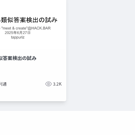
類似答案検出の試み
利通
3.2K