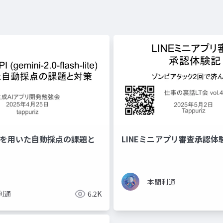
 APIを用いた自動採点の課題と
LINEミニアプリ審査承認体
本間利通
利通
6.2K