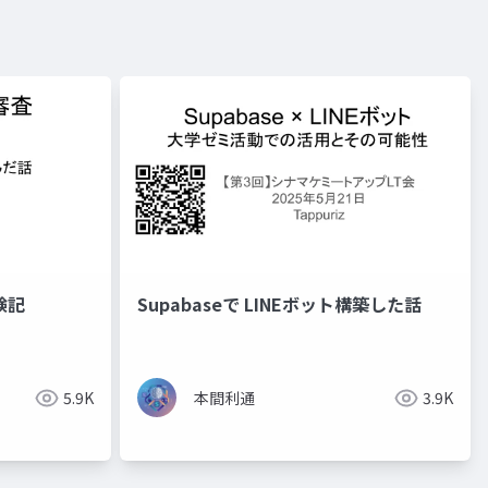
験記
Supabaseで LINEボット構築した話
5.9K
本間利通
3.9K