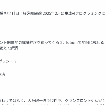
授 担当科目：経営組織論 2025年2月に生成AIプログラミングに
のイベント開催地の緯度経度を取ってくる 2．foliumで地図に載せる 
nに変えて解消
用ポリシー？
解消
わけではなく、大阪駅一強 262件中、グランフロント近辺が