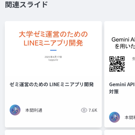
関連スライド
ゼミ運営のための LINEミニアプリ開発
Gemini
対策
本間利通
7.6K
本間