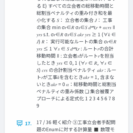
る E) すべての立会者の総移動時間と
総割当ペナルティの重み付き和を最
小化する 𝑆： 立合者の集合 𝐽： 工事
の集合 min σ𝑟∈𝑅 σ𝑠∈𝑆 𝑑ሚ𝑟 + 𝛼𝑐𝑟𝑠 ǁ
𝑦𝑟𝑠 s.t. σ𝑟∈𝑅 σ𝑠∈𝑆 𝑎𝑘𝑟 𝑦𝑟𝑠 ≥ 1 (∀𝑘 ∈
𝐽) 𝑅： 実行可能なルートの集合 σ𝑟∈𝑅
𝑦𝑟𝑠 ≤ 1 ∀𝑠 ∈ 𝑆 𝑑ሚ𝑟 : ルート𝑟の合計
移動時間 ǁ : 立会者𝑠がルート𝑟を担当
したとき 𝑦𝑟𝑠 ∈ 0, 1 (∀𝑟 ∈ 𝑅, ∀𝑠 ∈
𝑆) 𝑐𝑟𝑠 の合計割当ペナルティ 𝑎𝑘𝑟 : ルー
ト𝑟が工事𝑘を含むとき𝑎𝑘𝑟 = 1, 含まな
いとき𝑎𝑘𝑟 = 0 𝛼：総移動時間と総割当
ペナルティの重み係数 ❏ 集合被覆ア
プローチによる定式化 1 2 3 4 5 6 7 8
9
17 / 36 軽く紹介 ③工事立会者手配問
17.
題のEnumに対する計算量 ◼ 数理モ