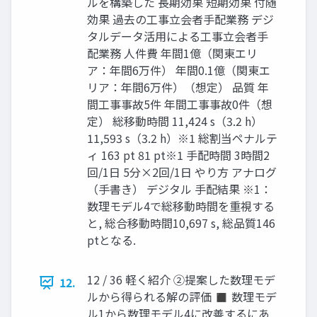
ルを構築した 長期効果 短期効果 付随
効果 過去の工事立会者手配業務 デジ
タルデータ活用による工事立会者手
配業務 人件費 年間1億（関東エリ
ア：年間6万件） 年間0.1億（関東エ
リア：年間6万件）（想定） 品質 年
間工事事故5件 年間工事事故0件（想
定） 総移動時間 11,424 s（3.2 h）
11,593 s（3.2 h）※1 総割当ペナルテ
ィ 163 pt 81 pt※1 手配時間 3時間2
回/1日 5分×2回/1日 やり方 アナログ
（手書き） デジタル 手配結果 ※1：
数理モデル4で総移動時間を重視する
と, 総合移動時間10,697 s, 総品質146
ptとなる.
12 / 36 軽く紹介 ②提案した数理モデ
12.
ルから得られる解の評価 ◼ 数理モデ
ル1から数理モデル4に改善するにあ