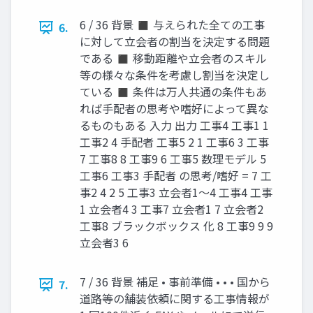
6 / 36 背景 ◼ 与えられた全ての工事
6.
に対して立会者の割当を決定する問題
である ◼ 移動距離や立会者のスキル
等の様々な条件を考慮し割当を決定し
ている ◼ 条件は万人共通の条件もあ
れば手配者の思考や嗜好によって異な
るものもある 入力 出力 工事4 工事1 1
工事2 4 手配者 工事5 2 1 工事6 3 工事
7 工事8 8 工事9 6 工事5 数理モデル 5
工事6 工事3 手配者 の思考/嗜好 = 7 工
事2 4 2 5 工事3 立会者1～4 工事4 工事
1 立会者4 3 工事7 立会者1 7 立会者2
工事8 ブラックボックス 化 8 工事9 9 9
立会者3 6
7 / 36 背景 補足 • 事前準備 • • • 国から
7.
道路等の舗装依頼に関する工事情報が