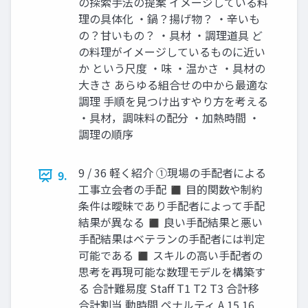
の探索手法の提案 イメージしている料
理の具体化 ・鍋？揚げ物？ ・辛いも
の？甘いもの？ ・具材 ・調理道具 ど
の料理がイメージしているものに近い
か という尺度 ・味 ・温かさ ・具材の
大きさ あらゆる組合せの中から最適な
調理 手順を見つけ出すやり方を考える
・具材，調味料の配分 ・加熱時間 ・
調理の順序
9 / 36 軽く紹介 ①現場の手配者による
9.
工事立会者の手配 ◼ 目的関数や制約
条件は曖昧であり手配者によって手配
結果が異なる ◼ 良い手配結果と悪い
手配結果はベテランの手配者には判定
可能である ◼ スキルの高い手配者の
思考を再現可能な数理モデルを構築す
る 合計難易度 Staff T1 T2 T3 合計移
合計割当 動時間 ペナルティ A 15 16