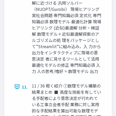
解に近づける 汎用ソルバー
（NUOPT/Gurobi） 現場ヒアリング
実社会問題 専門知識必須 定式化 専門
知識必須 数理モデル 最適化計算 現場
ヒアリング (近似)最適解 分析・検証
解 数理モデル＋近似最適解探索のア
ルゴリズムの処 理をパッケージとし
て”Streamlit”に組み込み，入 力から
出力をインタラクティブに現場の意
思決定 者に見せるツールとして活用
最適化モデルの修正 専門知識必須 入
力 人の思考/嗜好 = 数理モデル 出力
11 / 36 軽く紹介 ①数理モデル構築の
11.
結果まとめ ◼ 高度な技能を有してい
る手配者により意思決定が行われて
いる工事立会者手配 業務に対し実用
的な手配結果を算出可能な数理モデ