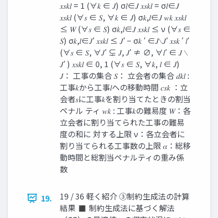
𝑥𝑠𝑘𝑙 = 1 (∀𝑘 ∈ 𝐽) σ𝑙∈𝐽 𝑥𝑠𝑘𝑙 = σ𝑙∈𝐽
𝑥𝑠𝑘𝑙 (∀𝑠 ∈ 𝑆, ∀𝑘 ∈ 𝐽) σ𝑘,𝑙∈𝐽 𝑤𝑘 𝑥𝑠𝑘𝑙
≤ 𝑊 (∀𝑠 ∈ 𝑆) σ𝑘,𝑙∈𝐽 𝑥𝑠𝑘𝑙 ≤ ν (∀𝑠 ∈
𝑆) σ𝑘,𝑙∈𝐽′ 𝑥𝑠𝑘𝑙 ≤ 𝐽′ − σ𝑘 ′ ∈𝐽∖𝐽′ 𝑥𝑠𝑘 ′ 𝑙′
(∀𝑠 ∈ 𝑆, ∀𝐽′ ⊊ 𝐽, 𝐽′ ≠ ∅, ∀𝑙′ ∈ 𝐽 ∖
𝐽′ ) 𝑥𝑠𝑘𝑙 ∈ 0, 1 (∀𝑠 ∈ 𝑆, ∀𝑘, 𝑙 ∈ 𝐽)
𝐽： 工事の集合 𝑆： 立会者の集合 𝑑𝑘𝑙 :
工事𝑘から工事𝑙への移動時間 𝑐𝑠𝑘 ：立
会者𝑠に工事𝑘を割り当てたときの割当
ペナル ティ 𝑤𝑘 : 工事𝑘の難易度 𝑊：各
立会者に割り当てられた工事の難易
度の和に 対する上限 ν：各立会者に
割り当てられる工事数の上限 𝛼：総移
動時間と総割当ペナルティの重み係
数
19 / 36 軽く紹介 ③制約生成法の計算
19.
結果 ◼ 制約生成法に基づく解法