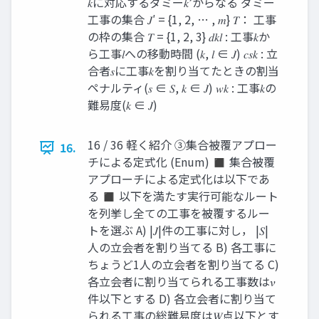
𝑘に対応するダミー𝑘’からなる ダミー
工事の集合 𝐽′ = {1, 2, … , 𝑚} 𝑇： 工事
の枠の集合 𝑇 = {1, 2, 3} 𝑑𝑘𝑙 : 工事𝑘か
ら工事𝑙への移動時間 (𝑘, 𝑙 ∈ 𝐽) 𝑐𝑠𝑘 : 立
合者𝑠に工事𝑘を割り当てたときの割当
ペナルティ(𝑠 ∈ 𝑆, 𝑘 ∈ 𝐽) 𝑤𝑘 : 工事𝑘の
難易度(𝑘 ∈ 𝐽)
16 / 36 軽く紹介 ③集合被覆アプロー
16.
チによる定式化 (Enum) ◼ 集合被覆
アプローチによる定式化は以下であ
る ◼ 以下を満たす実行可能なルート
を列挙し全ての工事を被覆するルー
トを選ぶ A) |𝐽|件の工事に対し， |𝑆|
人の立会者を割り当てる B) 各工事に
ちょうど1人の立会者を割り当てる C)
各立会者に割り当てられる工事数は𝜈
件以下とする D) 各立会者に割り当て
られる工事の総難易度は𝑊点以下とす