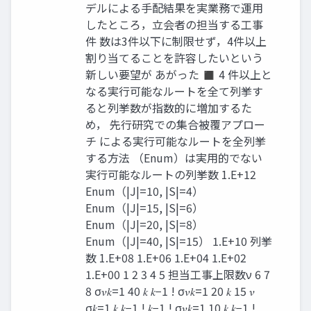
デルによる手配結果を実業務で運用
したところ，立会者の担当する工事
件 数は3件以下に制限せず，4件以上
割り当てることを許容したいという
新しい要望が あがった ◼ 4 件以上と
なる実行可能なルートを全て列挙す
ると列挙数が指数的に増加するた
め， 先行研究での集合被覆アプロー
チ による実行可能なルートを全列挙
する方法 （Enum）は実用的でない
実行可能なルートの列挙数 1.E+12
Enum（|J|=10, |S|=4）
Enum（|J|=15, |S|=6）
Enum（|J|=20, |S|=8）
Enum（|J|=40, |S|=15） 1.E+10 列挙
数 1.E+08 1.E+06 1.E+04 1.E+02
1.E+00 1 2 3 4 5 担当工事上限数ν 6 7
8 σ𝜈𝑘=1 40 𝑘 𝑘−1 ! σ𝜈𝑘=1 20 𝑘 15 𝜈
σ𝑘=1 𝑘 𝑘−1 ! 𝑘−1 ! σ𝜈𝑘=1 10 𝑘 𝑘−1 !