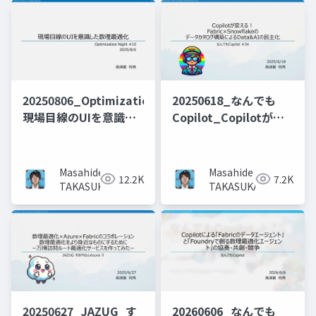
20250806_OptimizationNight_
20250618_なんでも
現場目線のUIを意識し
Copilot_Copilotが変
た数理最適化_投影用
える！
Fabric×Snowflakeの
データカタログ構築に
Masahide
Masahide
12.2K
7.2K
よるData&AIの民主化
TAKASUKA
TAKASUKA
20250627_JAZUG_す
20260606_なんでも