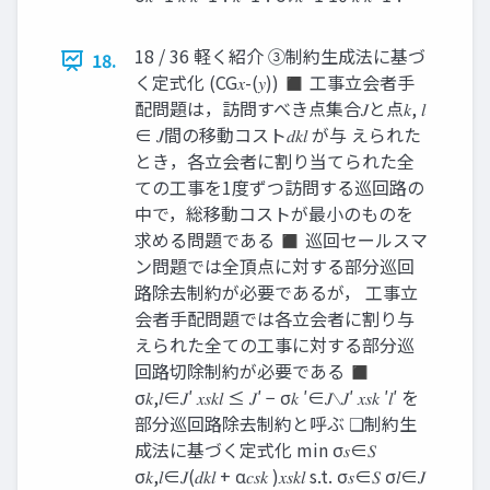
18 / 36 軽く紹介 ③制約生成法に基づ
18.
く定式化 (CG𝑥-(𝑦)) ◼ 工事立会者手
配問題は，訪問すべき点集合𝐽と点𝑘, 𝑙
∈ 𝐽間の移動コスト𝑑𝑘𝑙 が与 えられた
とき，各立会者に割り当てられた全
ての工事を1度ずつ訪問する巡回路の
中で，総移動コストが最小のものを
求める問題である ◼ 巡回セールスマ
ン問題では全頂点に対する部分巡回
路除去制約が必要であるが， 工事立
会者手配問題では各立会者に割り与
えられた全ての工事に対する部分巡
回路切除制約が必要である ◼
σ𝑘,𝑙∈𝐽′ 𝑥𝑠𝑘𝑙 ≤ 𝐽′ − σ𝑘 ′∈𝐽∖𝐽′ 𝑥𝑠𝑘 ′𝑙′ を
部分巡回路除去制約と呼ぶ ❏制約生
成法に基づく定式化 min σ𝑠∈𝑆
σ𝑘,𝑙∈𝐽(𝑑𝑘𝑙 + α𝑐𝑠𝑘 )𝑥𝑠𝑘𝑙 s.t. σ𝑠∈𝑆 σ𝑙∈𝐽