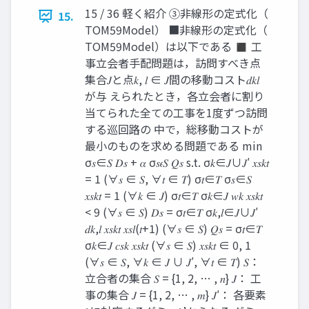
15 / 36 軽く紹介 ③非線形の定式化（
15.
TOM59Model） ■非線形の定式化（
TOM59Model）は以下である ◼ 工
事立会者手配問題は，訪問すべき点
集合𝐽と点𝑘, 𝑙 ∈ 𝐽間の移動コスト𝑑𝑘𝑙
が与 えられたとき，各立会者に割り
当てられた全ての工事を1度ずつ訪問
する巡回路の 中で，総移動コストが
最小のものを求める問題である min
σ𝑠∈𝑆 𝐷𝑠 + 𝛼 σ𝑠𝜖𝑆 𝑄𝑠 s.t. σ𝑘∈𝐽∪𝐽′ 𝑥𝑠𝑘𝑡
= 1 (∀𝑠 ∈ 𝑆, ∀𝑡 ∈ 𝑇) σ𝑡∈𝑇 σ𝑠∈𝑆
𝑥𝑠𝑘𝑡 = 1 (∀𝑘 ∈ 𝐽) σ𝑡∈𝑇 σ𝑘∈𝐽 𝑤𝑘 𝑥𝑠𝑘𝑡
< 9 (∀𝑠 ∈ 𝑆) 𝐷𝑠 = σ𝑡∈𝑇 σ𝑘,𝑙∈𝐽∪𝐽′
𝑑𝑘,𝑙 𝑥𝑠𝑘𝑡 𝑥𝑠𝑙(𝑡+1) (∀𝑠 ∈ 𝑆) 𝑄𝑠 = σ𝑡∈𝑇
σ𝑘∈𝐽 𝑐𝑠𝑘 𝑥𝑠𝑘𝑡 (∀𝑠 ∈ 𝑆) 𝑥𝑠𝑘𝑡 ∈ 0, 1
(∀𝑠 ∈ 𝑆, ∀𝑘 ∈ 𝐽 ∪ 𝐽′, ∀𝑡 ∈ 𝑇) 𝑆：
立合者の集合 𝑆 = {1, 2, … , 𝑛} 𝐽： 工
事の集合 𝐽 = {1, 2, … , 𝑚} 𝐽′： 各要素