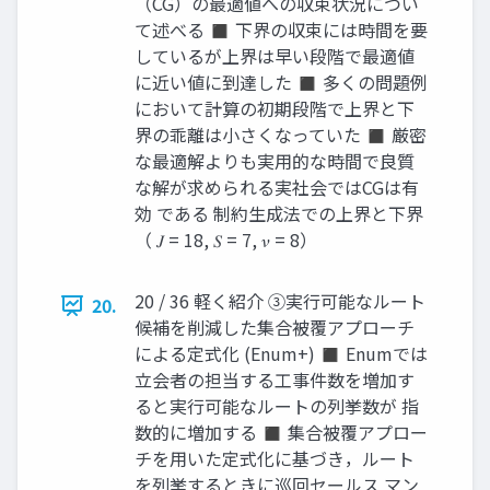
（CG）の最適値への収束状況につい
て述べる ◼ 下界の収束には時間を要
しているが上界は早い段階で最適値
に近い値に到達した ◼ 多くの問題例
において計算の初期段階で上界と下
界の乖離は小さくなっていた ◼ 厳密
な最適解よりも実用的な時間で良質
な解が求められる実社会ではCGは有
効 である 制約生成法での上界と下界
（ 𝐽 = 18, 𝑆 = 7, 𝜈 = 8）
20 / 36 軽く紹介 ③実行可能なルート
20.
候補を削減した集合被覆アプローチ
による定式化 (Enum+) ◼ Enumでは
立会者の担当する工事件数を増加す
ると実行可能なルートの列挙数が 指
数的に増加する ◼ 集合被覆アプロー
チを用いた定式化に基づき，ルート
を列挙するときに巡回セールス マン