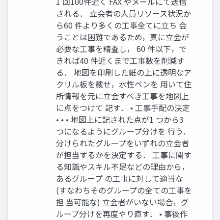
1 回100件近く FAX やメールにて送信
される． 立会者の人員リソース状況か
ら60 件より多くの工事全てに立ち 会
うことは困難であるため，真に立会が
必要な工事を精査し， 60 件以下，で
きれば40 件近くまで工事数を削減す
る． 地図を印刷した紙の上に透明なア
クリル板を載せ，水性ペンを 用いて住
所情報を元に立会すべき工事を地図上
に点をつけて 記す． • 工事手配の決定
• • • 地図上に記された点が1 つから3
つになるようにグループ分けを 行う．
分けられたグループをいずれの立会者
が担当するかを決定する． 工事に関す
る知識やスキル不足などの理由から，
あるグループ の工事に対して適当な
(すなわちそのグループの全ての工事を
担 当可能な) 立会者がいない場合，グ
ループ分けを再度やり直す． • 事後作