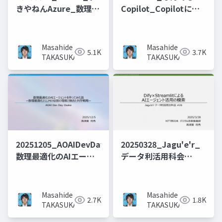
きやねんAzure_数理最
Copilot_Copilotによ
適化×Azure×Fabric
る「Fabricのデータエ
のコラボレーション_数
ージェント」と
理最適化をより身近な
「Foundryで創る数理
Masahide
Masahide
5.1K
3.7K
ものにするために_ー万
最適化エージェント」
TAKASUKA
TAKASUKA
博訪問ルート最適化サ
の協奏・共創・競争
ービスを作ってみたー
20251205_AOAIDevDayOsaka_
20250328_Jagu'e'r_
数理最適化のAIエージ
データ利活用科会
ェントを作ってみた話
_Dify×Streamlitによ
ー数理最適化とLLMの
るAIエージェント活用
役割の理解と共存戦略
の模索
Masahide
Masahide
2.7K
1.8K
ー
TAKASUKA
TAKASUKA