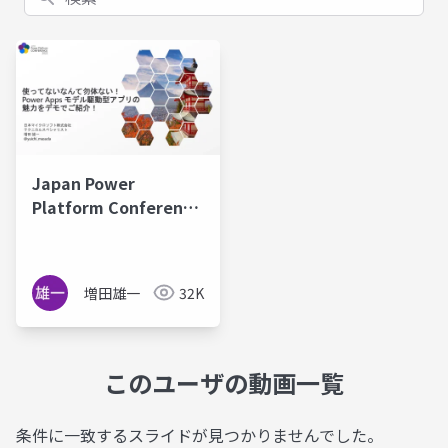
Japan Power
Platform Conference
2022 使ってないなんて
勿体ない！Power Apps
モデル駆動型アプリの
増田雄一
32K
魅力をデモでご紹介！
このユーザの動画一覧
条件に一致するスライドが見つかりませんでした。