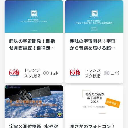
趣味の宇宙開発！目指
趣味の宇宙開発！宇宙
せ月面探査！自律走行
から音楽を届ける超小
ローバの製作
型人工衛星の製作
トランジ
トランジ
1.2K
1.7K
スタ技術
スタ技術
宇宙×測位技術_水や空
まさかのフォトコン！