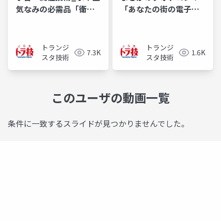
気なみの必需品「衛星
「あなたの街の電子基
測位」と日本のみちび
準点 2」結果発表
き2025
トランジ
トランジ
7.3K
1.6K
スタ技術
スタ技術
このユーザの動画一覧
条件に一致するスライドが見つかりませんでした。