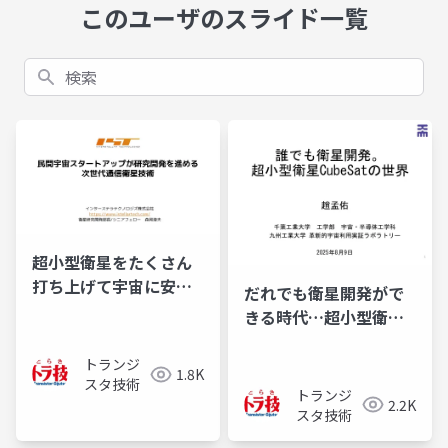
このユーザのスライド一覧
検索
超小型衛星をたくさん
打ち上げて宇宙に安く
だれでも衛星開発がで
て超巨大なアンテナを
きる時代…超小型衛星
作ろう！
とCubeSatの世界
トランジ
1.8K
スタ技術
トランジ
2.2K
スタ技術