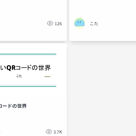
た
126
こた
コードの世界
た
3.7K