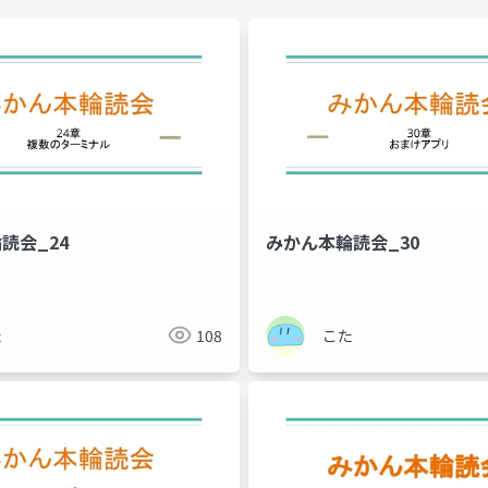
読会_24
みかん本輪読会_30
た
108
こた