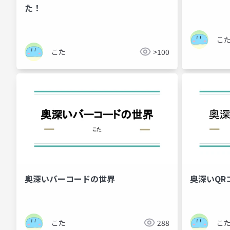
た！
こ
こた
>100
奥深いバーコードの世界
奥深いQR
こた
288
こ