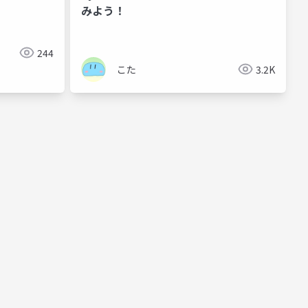
みよう！
244
こた
3.2K