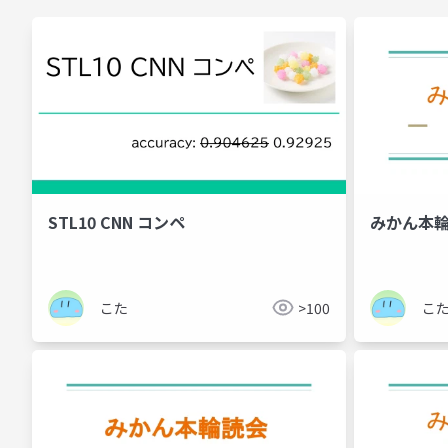
STL10 CNN コンペ
みかん本輪
こた
>100
こ