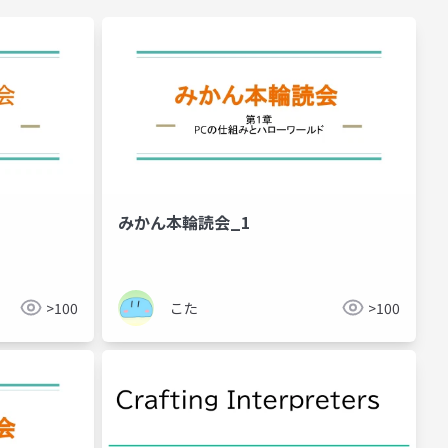
みかん本輪読会_1
>100
こた
>100