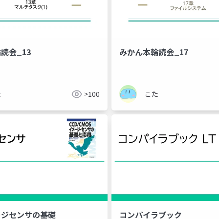
読会_13
みかん本輪読会_17
た
>100
こた
ージセンサの基礎
コンパイラブック