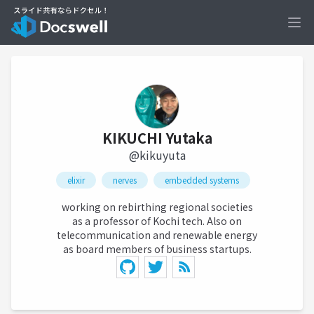
Ope
KIKUCHI Yutaka
@kikuyuta
elixir
nerves
embedded systems
working on rebirthing regional societies
as a professor of Kochi tech. Also on
telecommunication and renewable energy
as board members of business startups.