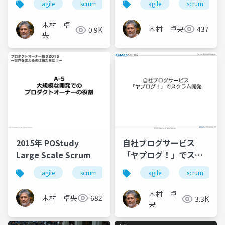
agile
scrum
agile
scrum
発」
木村 卓
木村 卓央
437
0.9K
央
2015年 POStudy
自社ブログサービス
Large Scale Scrum
「ヤプログ！」でスク
ラム開発
agile
scrum
less
agile
scale
scrum
木村 卓
木村 卓央
682
3.3K
央