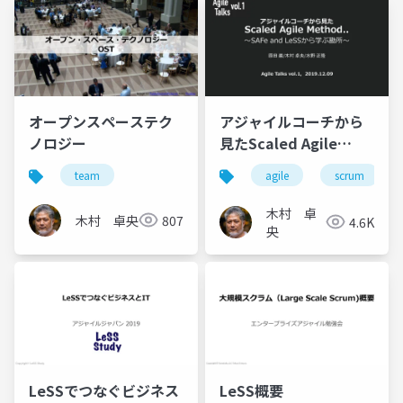
オープンスペーステク
アジャイルコーチから
ノロジー
見たScaled Agile
Method LeSS版
team
agile
scrum
木村 卓
木村 卓央
807
4.6K
央
LeSSでつなぐビジネス
LeSS概要