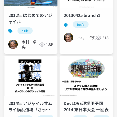
2012年 はじめてのアジ
20130425 branch1
ャイル
tocfe
agile
木村 卓央
318
木村 卓
1.8K
央
2014年 アジャイルサム
DevLOVE現場甲子園
ライ横浜道場「ざっく
2014 東日本大会 一回表
りわかるアジャイル開