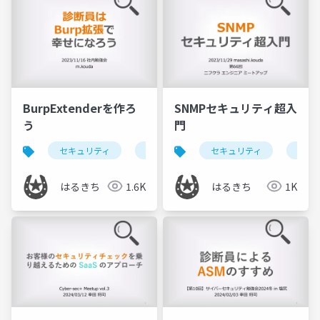
BurpExtenderを作ろ
SNMPセキュリティ超入
う
門
セキュリティ
脆弱性診断
セキュリティ
脆弱性
ネッ
はるきち
1.6K
はるきち
1K