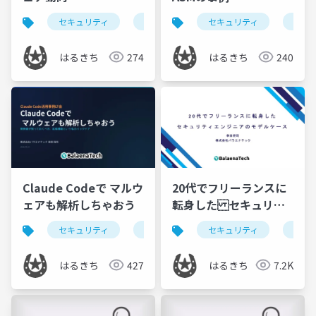
セキュリティ
脆弱性管理
セキュリティ
extensions
脆弱
マル
はるきち
274
はるきち
240
Claude Codeで マルウ
20代でフリーランスに
ェアも解析しちゃおう
転身した セキュリテ
ィエンジニアのモデル
セキュリティ
claude
chrome extensions
セキュリティ
入門
ケース
はるきち
427
はるきち
7.2K