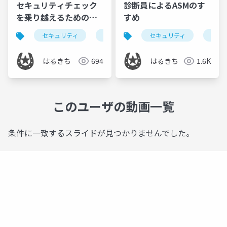
セキュリティチェック
診断員によるASMのす
を乗り越えるための
すめ
SaaSのアプローチ
セキュリティ
saas
脆弱性管理
セキュリティ
認証規格
脆弱
はるきち
694
はるきち
1.6K
このユーザの動画一覧
条件に一致するスライドが見つかりませんでした。