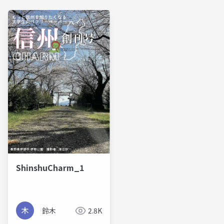
ShinshuCharm_1
鈴木
2.8K