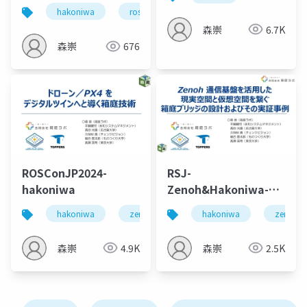
hakoniwa
ros
zenoh
ゲームエンジン
森崇
6.7K
森崇
676
ROSConJP2024-
RSJ-
hakoniwa
Zenoh&Hakoniwa-
bridge
hakoniwa
zenoh
ros
hakoniwa
zenoh
森崇
4.9K
森崇
2.5K