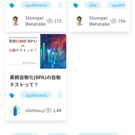
uipathfriends
uipath
uifes
uifes
uipathfriends
Shumpei
Shumpei
172
754
Watanabe
Watanabe
業務自動化(RPA)の自動
テストって？
uipathfriends
uipath
uifes
rpa
t
shimizu.y
2.4K