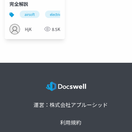
完全解説
airsoft
electric gun
mosfet
trigger mech
HjK
8.5K
運営：株式会社アプルーシッド
利用規約