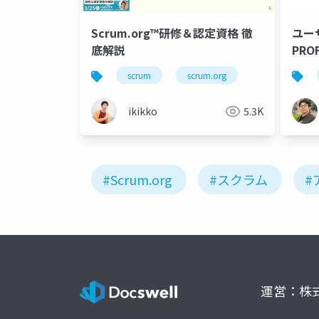
Scrum.org™研修＆認定資格 徹
ユー
底解説
PRO
のア
scrum
scrum.org
ャイ
ikikko
5.3K
#Scrum.org
#スクラム
#
運営：株