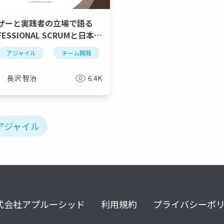
ザーと実践者の立場で語る
FESSIONAL SCRUMと日本で
ジャイルの展望それからアジ
アジャイル
チーム開発
agile
ルコーチ活用のススメ
長沢 智治
6.4K
アジャイル
式会社アプルーシッド
利用規約
プライバシーポ