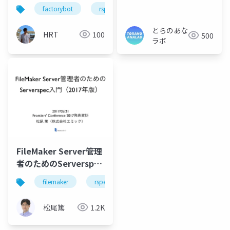
から紐解くテストデー
_CIにかかる時間を
factorybot
rspec
ruby on rails
タ生成戦略
_1_3_にしてみた話
とらのあな
HRT
100
500
ラボ
FileMaker Server管理
者のためのServerspec
入門（2017年版）
filemaker
rspec
ruby
server
serv
松尾篤
1.2K