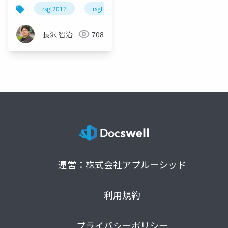
#rsgt2017
rsgt2017
rsgt
スクラム
scrum
ア
長沢 智治
708
運営：株式会社アプルーシッド
利用規約
プライバシーポリシー