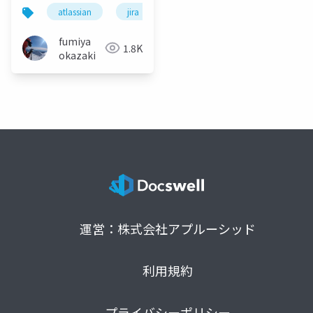
とのお話_20260623
atlassian
jira
confluence
rovo
ai
fumiya
1.8K
okazaki
運営：株式会社アプルーシッド
利用規約
プライバシーポリシー