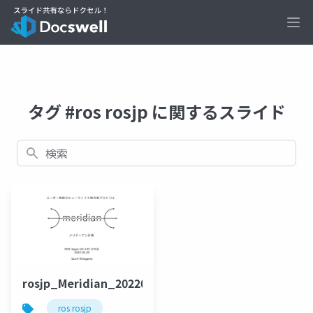
Ope
タグ #ros rosjp に関するスライド
検索
rosjp_Meridian_20220220
ros rosjp