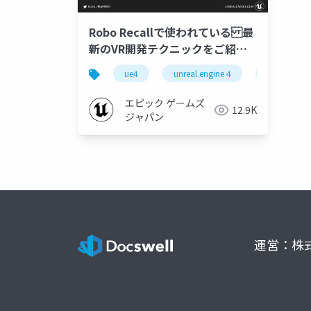
Robo Recallで使われている 最
新のVR開発テクニックをご紹
介！
ue4
unreal engine 4
vr
エピック ゲームズ
12.9K
ジャパン
運営：株