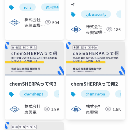
ィ
rohs
適用除外
regulation compliance
cybersecurity
indus
株式会社
504
東興電機製
株式会社
186
作所
東興電機製
作所
chemSHERPAって何3
chemSHERPAって何2
chemsherpa
chemical management
chemsherpa
regulation c
chemi
株式会社
株式会社
1.9K
1.6K
東興電機
東興電機
製作所
製作所