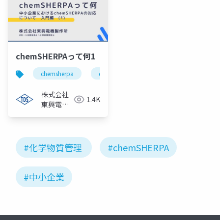
chemSHERPAって何1
chemsherpa
chemical management
regulation c
株式会社
1.4K
東興電機
製作所
#化学物質管理
#chemSHERPA
#中小企業