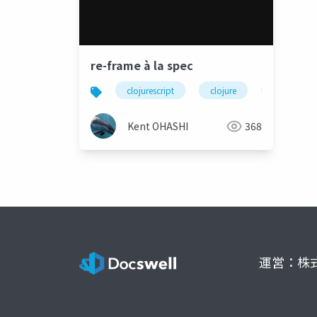
re-frame à la spec
clojurescript
clojure
re-frame
Kent OHASHI
368
運営：株