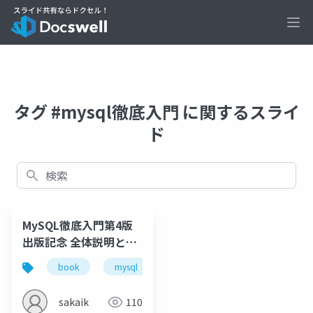
Ope
タグ #mysql徹底入門 に関するスライ
ド
検索
MySQL徹底入門第4版
出版記念 全体説明と自
分のパート
book
mysql
rdbms
書籍
翔泳社
sakaik
110