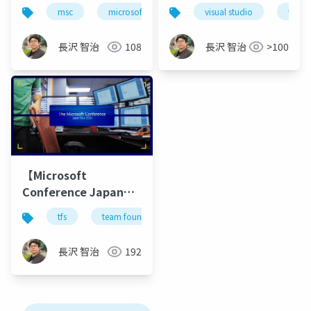
からの開発現場 (DE-
msc
microsoft
チーム開発
visual studio
アジャイル
visua
010)
長沢 智治
108
長沢 智治
>100
【Microsoft
Conference Japan
Tour 2010】 T4-2 クラ
tfs
team foundation server
msc
visual s
ウド時代を迎えたソフ
トウェア開発における
長沢 智治
192
現場力の向上