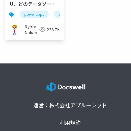
リ、どのデータソース
を選べばいいか教えま
power apps
sharepoint
excel
microsoft l
す
Ryota
238.7K
Nakamura
運営：株式会社アプルーシッド
利用規約