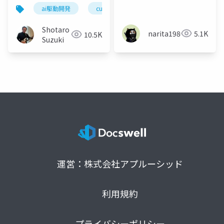
24日_AI駆動開発勉強会
ai駆動開発
cursor
vs code
windsurf
Bolt.new実践LT大会
【新年臨時回】
Shotaro
narita1980
5.1K
10.5K
Suzuki
運営：株式会社アプルーシッド
利用規約
プライバシーポリシー