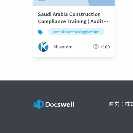
Saudi Arabia Construction
Compliance Training | Audit-
Ready Workforce Training
compliancetrainingplatform
elearningp
with e-KHOOL LMS
Shivaram
>100
運営：株