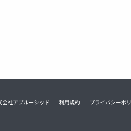
latform
learningmanagementsoftware
lmsinsaudiarabia
式会社アプルーシッド
利用規約
プライバシーポ