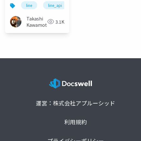
ロステック）で広がる
line
line_api
messaging api
liff
世界
Takashi
3.1K
Kawamoto
運営：株式会社アプルーシッド
利用規約
プライバシーポリシー