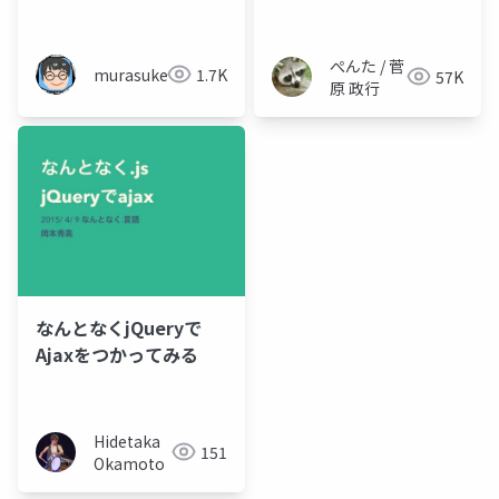
いくための道筋
ぺんた / 菅
murasuke
1.7K
57K
原 政行
なんとなくjQueryで
Ajaxをつかってみる
Hidetaka
151
Okamoto