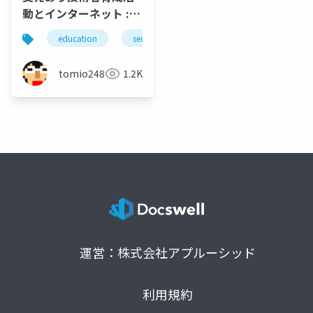
動とインターネット :
技術者育成活動の観点
education
security
community
isoc
から
tomio2480
1.2K
運営：株式会社アプルーシッド
利用規約