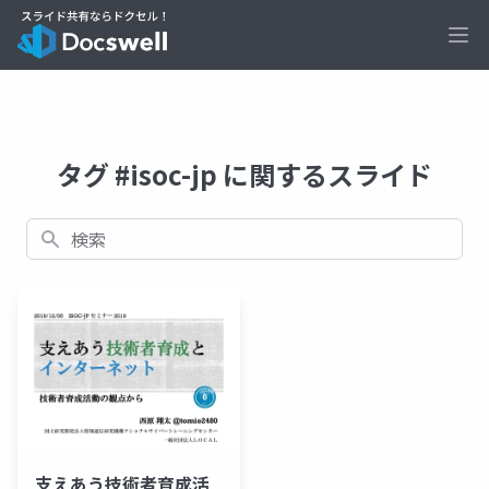
Ope
タグ #isoc-jp に関するスライド
検索
支えあう技術者育成活