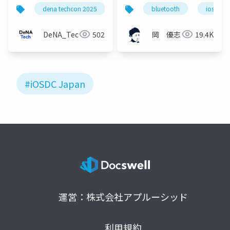
SwiftWednesday カ
〜スマートキーアプリ
dena techcon 2025
bluetooth
ios
ンファレンスブースの
を作ってみよう〜
裏側 ~企画から実践ま
DeNA_Tech
502
岡 優志
19.4K
での挑戦~
#iOSDC Japan
運営：株式会社アプルーシッド
利用規約