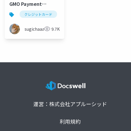
GMO Payment
Gatewayの利点
クレジットカード
gmo payment gateway
サーバ
sugichaaaan
9.7K
運営：株式会社アプルーシッド
利用規約