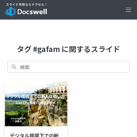
Ope
タグ #gafam に関するスライド
検索
デジタル環境下での新