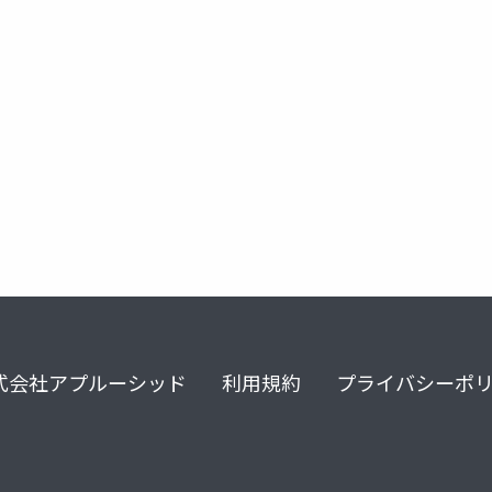
アトラシアン
git
git essentials
agile
agile
式会社アプルーシッド
利用規約
プライバシーポ