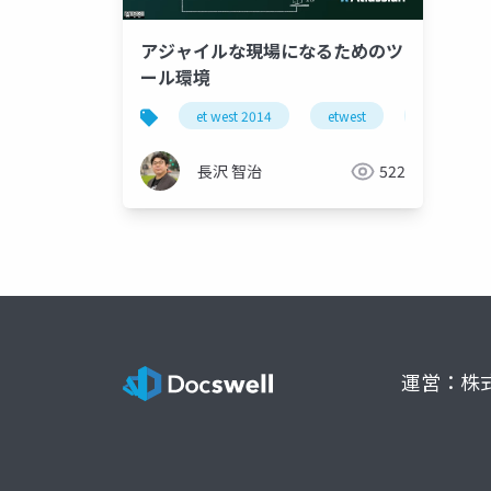
アジャイルな現場になるためのツ
ール環境
et west 2014
etwest
atlassian
長沢 智治
522
運営：株