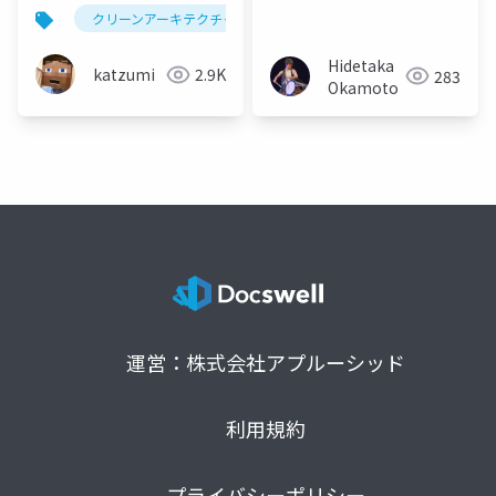
と不変性の間で「コ
クリーンアーキテクチャ
doctrine
ddd
p
シ」のある設計のバラ
ンスを模索する
Hidetaka
katzumi
2.9K
283
Okamoto
運営：株式会社アプルーシッド
利用規約
プライバシーポリシー