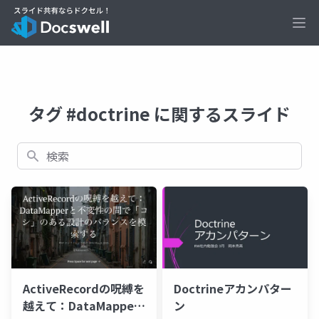
Ope
タグ #doctrine に関するスライド
検索
Doctrineアカンパター
ActiveRecordの呪縛を
ン
越えて：DataMapper