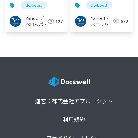
立ち向かう!
改善に取り組んだ話
devboost
devboost
#devboost
#devboost
Yahoo!デ
Yahoo!デ
672
127
ベロッパー
ベロッパー
ネットワー
ネットワー
ク
ク
運営：株式会社アプルーシッド
利用規約
プライバシーポリシー