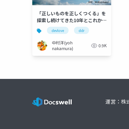
「正しいものを正しくつくる」を
探索し続けてきた10年とこれから
の10年
devlove
ddr
中村洋(yoh
0.9K
nakamura)
運営：株