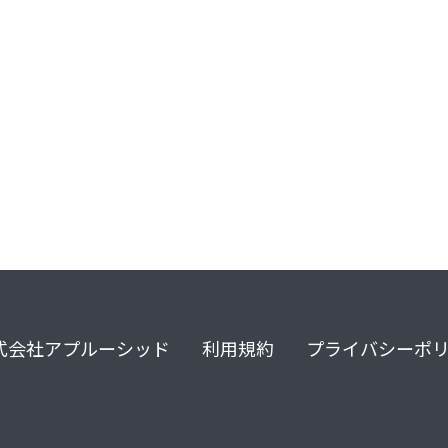
entraid
copilotforsecurity
security
式会社アプルーシッド
利用規約
プライバシーポ