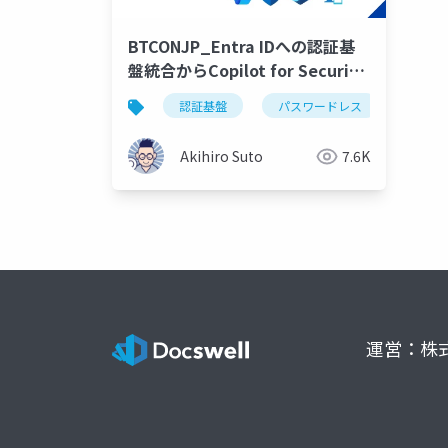
BTCONJP_Entra IDへの認証基
盤統合からCopilot for Security
の活用まで
認証基盤
パスワードレス
sso
Akihiro Suto
7.6K
運営：株